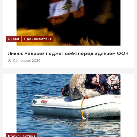
Политика
Египет
В Египте вскоре торжественно откроют Новую
административную столицу
Политика
Ливан
Происшествия
Как изменяется политика США на Ближнем
Востоке
Ливан: Человек поджег себя перед зданием ООН
06 ноября 2020
Происшествия