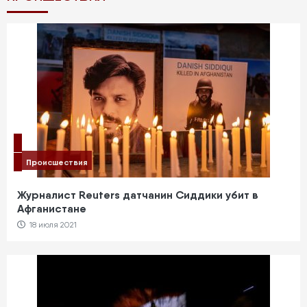
Нетаньяху подталкивает Израиль к агрессии,
чтобы удержать власть?
Политика
Президент США прекратил поддержку
наступления Саудовской Аравии в…
Политика
Байден поддерживает прекращение огня между
Происшествия
Израилем и Палестиной
Журналист Reuters датчанин Сиддики убит в
Афганистане
18 июля 2021
Политика
Саудовская Аравия
Саудовская Аравия стремится обеспечить мир и
стабильность…