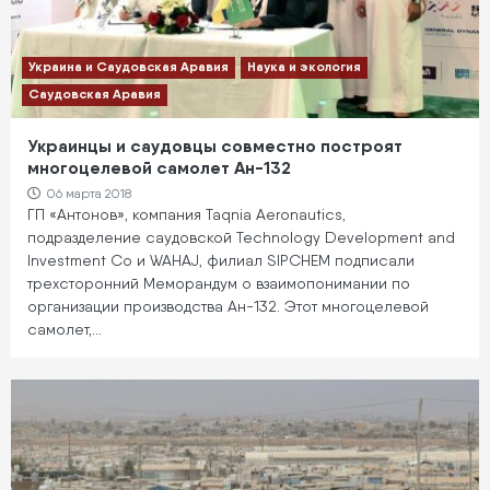
Украина и Саудовская Аравия
Наука и экология
Саудовская Аравия
Украинцы и саудовцы совместно построят
многоцелевой самолет Ан-132
06 марта 2018
ГП «Антонов», компания Taqnia Aeronautics,
подразделение саудовской Technology Development and
Investment Co и WAHAJ, филиал SIPCHEM подписали
трехсторонний Меморандум о взаимопонимании по
организации производства Aн-132. Этот многоцелевой
самолет,…