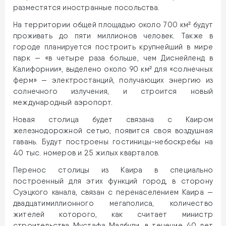
разместятся иностранные посольства.
На территории общей площадью около 700 км² будут
проживать до пяти миллионов человек. Также в
городе планируется построить крупнейший в мире
парк — «в четыре раза больше, чем Диснейленд в
Калифорнии», выделено около 90 км² для «солнечных
ферм» — электростанций, получающих энергию из
солнечного излучения, и строится новый
международный аэропорт.
Новая столица будет связана с Каиром
железнодорожной сетью, появится своя воздушная
гавань. Будут построены гостиницы-небоскребы на
40 тыс. номеров и 25 жилых кварталов.
Перенос столицы из Каира в специально
построенный для этих функций город, в сторону
Суэцкого канала, связан с перенаселением Каира —
двадцатимиллионного мегаполиса, количество
жителей которого, как считает министр
строительства Мустафа Мадбули, в течение 40 лет