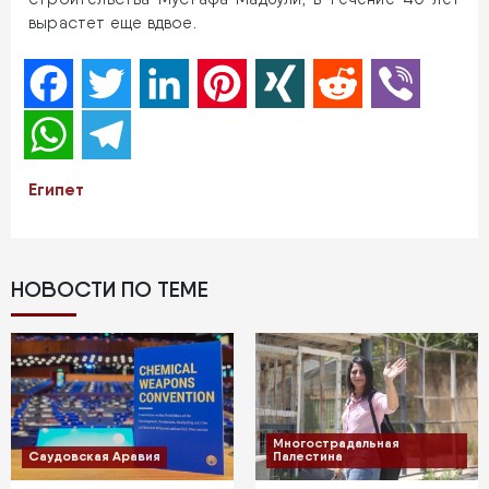
вырастет еще вдвое.
Facebook
Twitter
LinkedIn
Pinterest
XING
Reddit
Viber
WhatsApp
Telegram
Египет
НОВОСТИ ПО ТЕМЕ
Многострадальная
Саудовская Аравия
Палестина