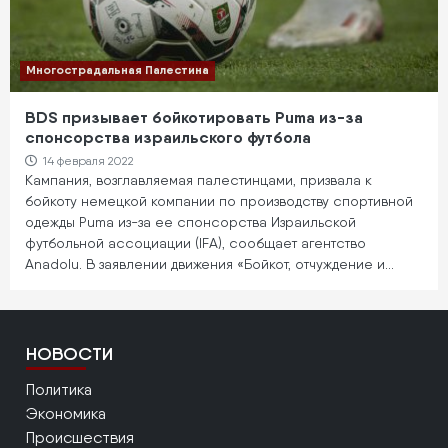
Многострадальная Палестина
BDS призывает бойкотировать Puma из-за
спонсорства израильского футбола
14 февраля 2022
Кампания, возглавляемая палестинцами, призвала к
бойкоту немецкой компании по производству спортивной
одежды Puma из-за ее спонсорства Израильской
футбольной ассоциации (IFA), сообщает агентство
Anadolu. В заявлении движения «Бойкот, отчуждение и…
НОВОСТИ
Политика
Экономика
Происшествия