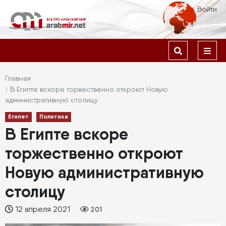
Перейти
Меню
Войти
к
учётной
основному
содержанию
Основная
записи
навигация
пользователя
Строка
Главная
В Египте вскоре торжественно откроют Новую
навигации
административную столицу
Египет
Политика
В Египте вскоре
торжественно откроют
Новую административную
столицу
12 апреля 2021
201