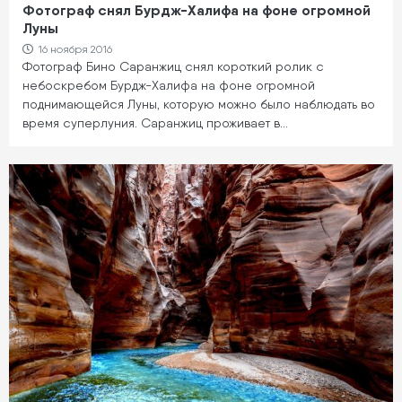
Фотограф снял Бурдж-Халифа на фоне огромной
Луны
16 ноября 2016
Фотограф Бино Саранжиц снял короткий ролик с
небоскребом Бурдж-Халифа на фоне огромной
поднимающейся Луны, которую можно было наблюдать во
время суперлуния. Саранжиц проживает в…