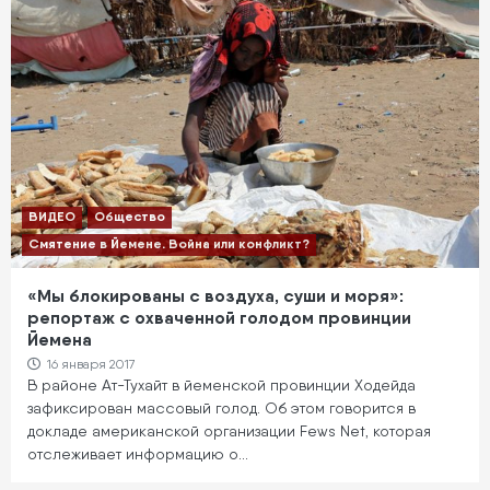
ВИДЕО
Общество
Смятение в Йемене. Война или конфликт?
«Мы блокированы с воздуха, суши и моря»:
репортаж с охваченной голодом провинции
Йемена
16 января 2017
В районе Ат-Тухайт в йеменской провинции Ходейда
зафиксирован массовый голод. Об этом говорится в
докладе американской организации Fews Net, которая
отслеживает информацию о…