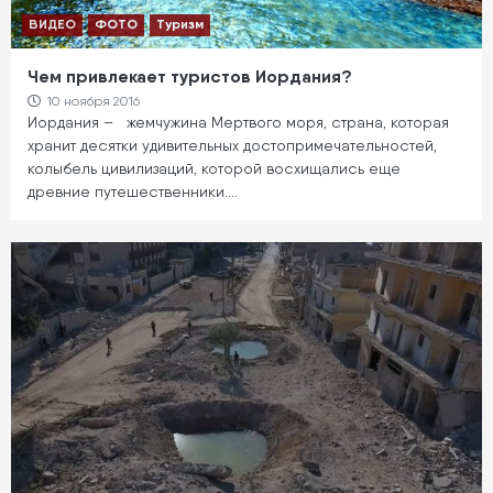
ВИДЕО
ФОТО
Туризм
Чем привлекает туристов Иордания?
10 ноября 2016
Иордания – жемчужина Мертвого моря, страна, которая
хранит десятки удивительных достопримечательностей,
колыбель цивилизаций, которой восхищались еще
древние путешественники.…