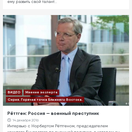
ему развить свой талант…
ВИДЕО
Мнение эксперта
Сирия. Горячая точка Ближнего Востока.
Рёттген: Россия — военный преступник
14 декабря 2016
Интервью с Норбертом Рёттгеном, председателем