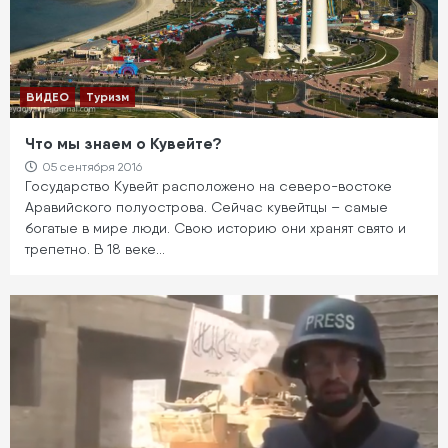
ВИДЕО
Туризм
Что мы знаем о Кувейте?
05 сентября 2016
Государство Кувейт расположено на северо-востоке
Аравийского полуострова. Сейчас кувейтцы – самые
богатые в мире люди. Свою историю они хранят свято и
трепетно. В 18 веке…