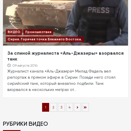
ВИДЕО
Происшествия
Сирия. Горячая точка Ближнего Востока.
За спиной журналиста «Аль-Джазиры» взорвался
танк
09 августа 2016
Журналист канала «Аль-Джазира» Милад Фадель вел
репортаж в прямом эфире в Сирии. Позади него стоял
сирийский танк, который внезапно подбили. Танк
взорвался в нескольких метрах от…
Нумерация
Текущая
1
Page
2
Page
3
Page
4
страниц
страница
РУБРИКИ ВИДЕО