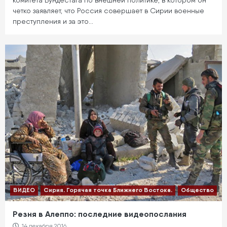
комитета Бундестага по внешней политике, в котором он
четко заявляет, что Россия совершает в Сирии военные
преступления и за это…
ВИДЕО
Сирия. Горячая точка Ближнего Востока.
Общество
Резня в Алеппо: последние видеопослания
14 декабря 2016