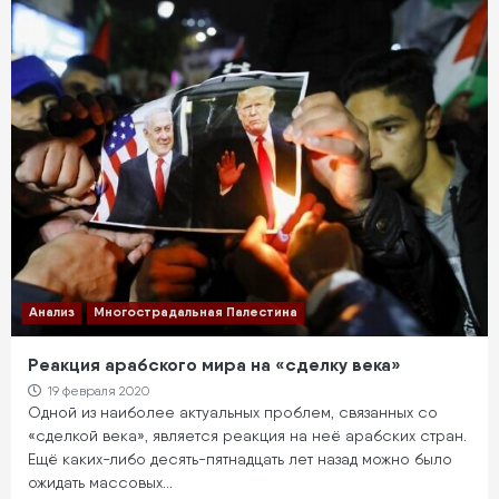
Анализ
Многострадальная Палестина
Реакция арабского мира на «сделку века»
19 февраля 2020
Одной из наиболее актуальных проблем, связанных со
«сделкой века», является реакция на неё арабских стран.
Ещё каких-либо десять-пятнадцать лет назад можно было
ожидать массовых…