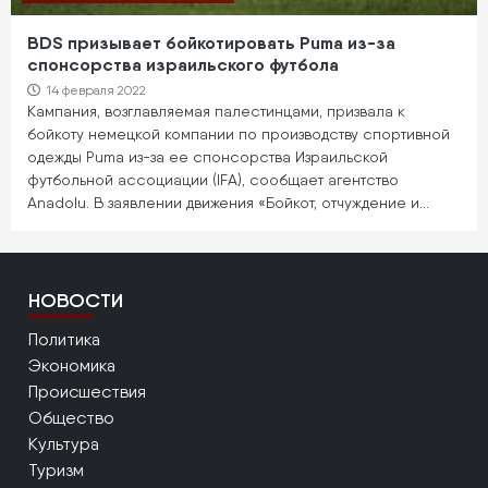
BDS призывает бойкотировать Puma из-за
спонсорства израильского футбола
14 февраля 2022
Кампания, возглавляемая палестинцами, призвала к
бойкоту немецкой компании по производству спортивной
одежды Puma из-за ее спонсорства Израильской
футбольной ассоциации (IFA), сообщает агентство
Anadolu. В заявлении движения «Бойкот, отчуждение и…
НОВОСТИ
Политика
Экономика
Происшествия
Общество
Культура
Туризм