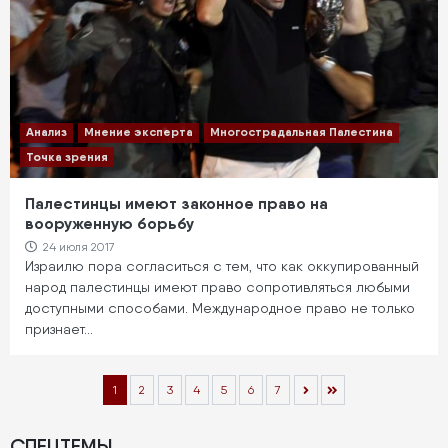
Анализ
Мнение эксперта
Многострадальная Палестина
Точка зрения
Палестинцы имеют законное право на
вооруженную борьбу
24 июля 2017
Израилю пора согласиться с тем, что как оккупированный
народ палестинцы имеют право сопротивляться любыми
доступными способами. Международное право не только
признает…
Нумерация
Текущая
1
Page
2
Page
3
Page
4
Page
5
Page
6
Page
7
страниц
страница
СПЕЦТЕМЫ