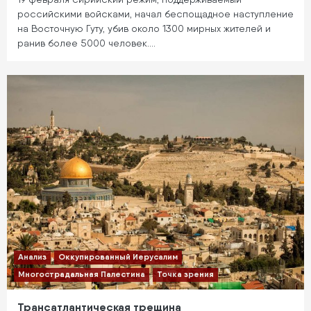
российскими войсками, начал беспощадное наступление
на Восточную Гуту, убив около 1300 мирных жителей и
ранив более 5000 человек.…
Анализ
Оккупированный Иерусалим
Многострадальная Палестина
Точка зрения
Трансатлантическая трещина