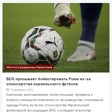
Многострадальная Палестина
BDS призывает бойкотировать Puma из-за
спонсорства израильского футбола
14 февраля 2022
Кампания, возглавляемая палестинцами, призвала к
бойкоту немецкой компании по производству спортивной
одежды Puma из-за ее спонсорства Израильской
футбольной ассоциации (IFA), сообщает агентство