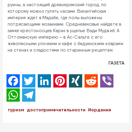
руины, а настоящий древнеримский город, по
которому можно гулять часами. Византийская
империя ждет в Мадабе, где полы выложены
потрясающими мозаиками. Средневековье найдете в
замке крестоносцев Карак в ущелье Вади Муджиб. А
Оттоманскую империю – в Ас-Сальте с его
живописными улочками и кафе с бедуинскими коврами
на стенах и сладостями по старинным рецептам.
ГАЗЕТА
Facebook
Twitter
LinkedIn
Pinterest
XING
Reddit
Viber
WhatsApp
Telegram
туризм
достопримечательности
Иордания