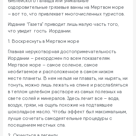
библейского Галаада или уникальные
оздоровительные грязевые ванны на Мертвом море
– вот то, что привлекает многочисленных туристов.
Издание “Газета” приводит лишь малую часть того,
что увидит гость Иордании.
1. Воскреснуть в Мертвом море
Главная нерукотворная достопримечательность
Иордании – рекордсмен по всем показателям.
Мертвое море – самое соленое, самое
необитаемое и расположенное в самом низком
месте планеты. В нем нельзя ни плавать, ни нырять, ни
тонуть, можно лишь лежать на спине и расслабляться
в теплом целебном растворе из самых полезных на
свете солей и минералов. Здесь лечит все – вода,
воздух, грязи, на ощупь похожие на подтаявшее
шоколадное масло. Чтобы эффект был максимальным,
лучше сочетать самодеятельные процедуры с
посещением местных спа.
2. Окунуться в легенду