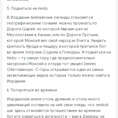
5. Подняться на Небо
В Иордании библейские легенды становятся
географическими точками: можно проехать по
Дороге Царей, по которой Авраам шел из
Месопотамии в Ханаан, или по Дороге Пустыни,
которой Моисей вел свой народ из Египта. Увидеть
крепость Ирода и пещеру, в которой прятался Лот
во время погрома Содома и Гоморры. И подняться на
Небо – ту самую гору, где предположительно
захоронен Моисей и откуда тот увидел Землю
Обетованную. С горы открывается один из самых
захватывающих видов, которые только можно найти в
Иордании.
6. Потеряться во времени
Иорданская земля столь древняя, и столь много
цивилизаций оставило на ней свои следы, что любой
шаг здесь становится путешествием во времени.
Хотите оказаться в античности – вам в Джераш: не