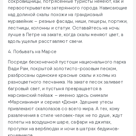
сокровищницы, потрясенные туристы немеют, как и
первооткрыватели затерянного города. Нависающие
над долиной скалы похожи на грандиозный
муравейник – резные фасады, ниши, пещеры, портики,
лестницы, колонны и статуи. Оставайтесь на ночь:
лучше в Петре на закате, когда скалы меняют цвет, а
вдоль ущелья расставляют свечи.
4. Побывать на Марсе
Посреди бесконечной пустоши национального парка
Вади Рам, покрытой золотисто-розовым песком,
разбросаны одинокие красные скалы и холмы из
разноцветного песчаника. На закате песок заливает
багровый свет, и пустыня превращается в
марсианский пейзаж – именно здесь снимали
«Марсианина» и сериал «Дюна». Здешние утесы
привлекают скалолазов со всего мира. А тех, кому
развлечения в стиле человек-паук не по душе, ждут
полеты на воздушном шаре, сафари на джипах,
прогулки на верблюдах и ночи в шатрах бедуинов-
кочевников.