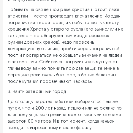
Побывать на священной реке христиан стоит даже
атеистам – место производит впечатление. Иордан –
пограничная территория, и чтобы попасть к месту
крещения Христа у старого русла (его вычислили не
так давно – по обнаруженным в ходе раскопок
руинам древних храмов), надо пересечь
демаркационную линию, пройти через пограничный
пост и постараться не обращать внимания на людей
с автоматами. Собираясь погрузиться в мутную от
глины воду, важно помнить про две вещи: течение в
середине реки очень быстрое, а белые балахоны
после купания просвечивают насквозь.
3. Найти затерянный город
До столицы царства набатеев добираются тем же
путем, что и 200 лет назад: пешком или на ослике по
длинному ущелью-трещине меж отвесными стенами
высотой 80 метров. И в тот момент, когда каньон
выводит к вырезанному в скале фасаду