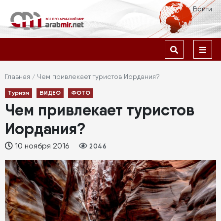
Перейти
Меню
Войти
к
учётной
основному
содержанию
Основная
записи
навигация
пользователя
Строка
Главная
Чем привлекает туристов Иордания?
Туризм
ВИДЕО
ФОТО
навигации
Чем привлекает туристов
Иордания?
10 ноября 2016
2046