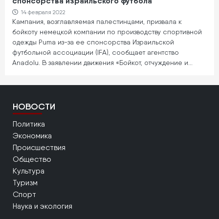
спонсорства израильского футбола
14 февраля 2022
Кампания, возглавляемая палестинцами, призвала к
бойкоту немецкой компании по производству спортивной
одежды Puma из-за ее спонсорства Израильской
футбольной ассоциации (IFA), сообщает агентство
Anadolu. В заявлении движения «Бойкот, отчуждение и…
НОВОСТИ
Политика
Экономика
Происшествия
Общество
Культура
Туризм
Спорт
Наука и экология