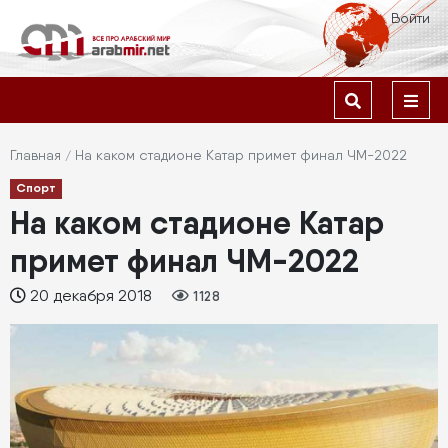
Перейти
Меню
Войти
к
учётной
основному
содержанию
Основная
записи
навигация
пользователя
Строка
Главная
На каком стадионе Катар примет финал ЧМ-2022
Спорт
навигации
На каком стадионе Катар
примет финал ЧМ-2022
20 декабря 2018
1128