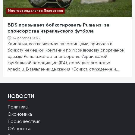
Многострадальная Палестина
BDS призывает бойкотировать Puma из-за
спонсорства израильского футбола
14 февраля 2022
Кампания, возглавляемая палестинцами, призвала к
бойкоту немецкой компании по производству спортивной
одежды Puma из-за ее спонсорства Израильской
футбольной ассоциации (IFA), сообщает агентство
Anadolu. В заявлении движения «Бойкот, отчуждение и…
НОВОСТИ
Политика
Экономика
Происшествия
Общество