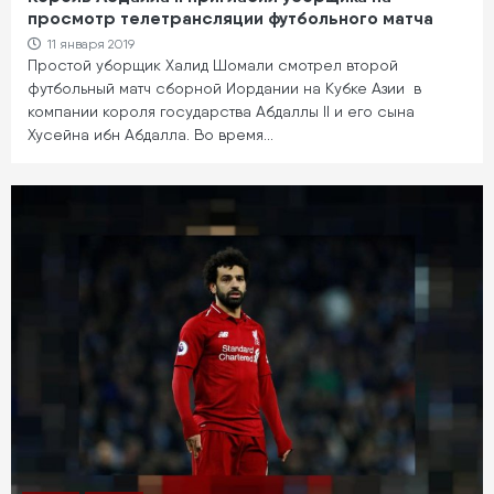
просмотр телетрансляции футбольного матча
11 января 2019
Простой уборщик Халид Шомали смотрел второй
футбольный матч сборной Иордании на Кубке Азии в
компании короля государства Абдаллы II и его сына
Хусейна ибн Абдалла. Во время…