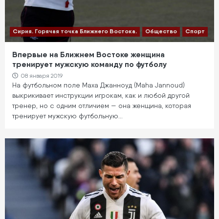
Сирия. Горячая точка Ближнего Востока.
Общество
Спорт
Впервые на Ближнем Востоке женщина
тренирует мужскую команду по футболу
08 января 2019
На футбольном поле Маха Джанноуд (Maha Jannoud)
выкрикивает инструкции игрокам, как и любой другой
тренер, но с одним отличием — она женщина, которая
тренирует мужскую футбольную…