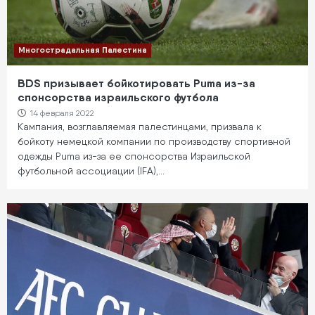
Многострадальная Палестина
BDS призывает бойкотировать Puma из-за
спонсорства израильского футбола
14 февраля 2022
Кампания, возглавляемая палестинцами, призвала к
бойкоту немецкой компании по производству спортивной
одежды Puma из-за ее спонсорства Израильской
футбольной ассоциации (IFA),…