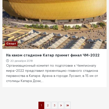
Спорт
На каком стадионе Катар примет финал ЧМ-2022
20 декабря 2018
Организационный комитет по подготовке к Чемпионату
мира-2022 представил презентацию главного стадиона
первенства в Катаре. Арена в городе Лусаил, в 15 км от
столицы Катара Дохи,…
Нумерация
Текущая
1
Page
2
Page
3