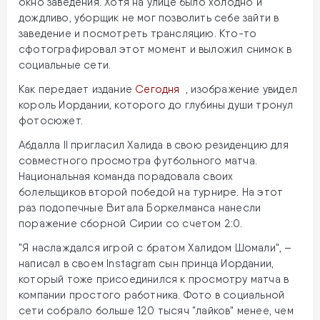
окно заведения. Хотя на улице было холодно и
дождливо, уборщик не мог позволить себе зайти в
заведение и посмотреть трансляцию. Кто-то
сфотографировал этот момент и выложил снимок в
социальные сети.
Как передает издание
Сегодня
, изображение увидел
король Иордании, которого до глубины души тронул
фотосюжет.
Абдалла II пригласил Халида в свою резиденцию для
совместного просмотра футбольного матча.
Национальная команда порадовала своих
болельщиков второй победой на турнире. На этот
раз подопечные Витала Боркелманса нанесли
поражение сборной Сирии со счетом 2:0.
"Я наслаждался игрой с братом Халидом Шомали", –
написал в своем Instagram сын принца Иордании,
который тоже присоединился к просмотру матча в
компании простого работника. Фото в социальной
сети собрало больше 120 тысяч "лайков" менее, чем