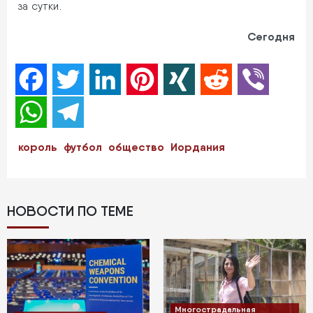
за сутки.
Сегодня
Facebook
Twitter
LinkedIn
Pinterest
XING
Reddit
Viber
WhatsApp
Telegram
король
футбол
общество
Иордания
НОВОСТИ ПО ТЕМЕ
Многострадальная