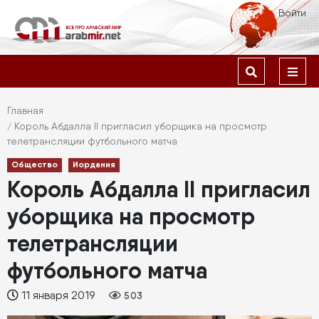
Перейти
Меню
Войти
к
учётной
основному
содержанию
Основная
записи
навигация
пользователя
Строка
Главная
Король Абдалла II пригласил уборщика на просмотр
навигации
телетрансляции футбольного матча
Общество
Иордания
Король Абдалла II пригласил
уборщика на просмотр
телетрансляции
футбольного матча
11 января 2019
503