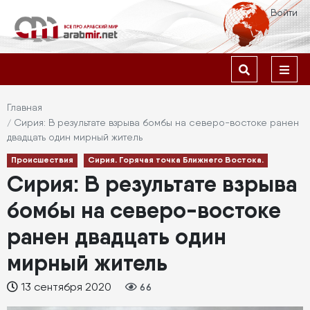
Перейти
Меню
Войти
к
учётной
основному
содержанию
Основная
записи
навигация
пользователя
Строка
Главная
Сирия: В результате взрыва бомбы на северо-востоке ранен
навигации
двадцать один мирный житель
Происшествия
Сирия. Горячая точка Ближнего Востока.
Сирия: В результате взрыва
бомбы на северо-востоке
ранен двадцать один
мирный житель
13 сентября 2020
66