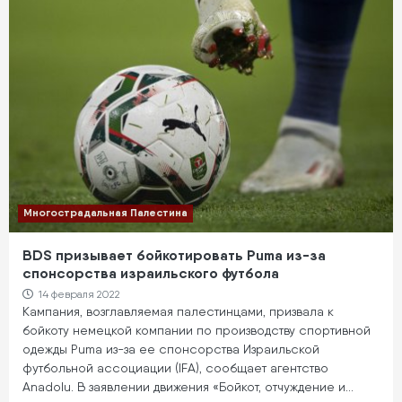
Многострадальная Палестина
BDS призывает бойкотировать Puma из-за
спонсорства израильского футбола
14 февраля 2022
Кампания, возглавляемая палестинцами, призвала к
бойкоту немецкой компании по производству спортивной
одежды Puma из-за ее спонсорства Израильской
футбольной ассоциации (IFA), сообщает агентство
Anadolu. В заявлении движения «Бойкот, отчуждение и…