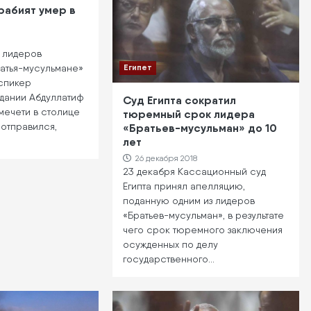
рабият умер в
х лидеров
Египет
ратья-мусульмане»
 спикер
дании Абдуллатиф
Суд Египта сократил
 мечети в столице
тюремный срок лидера
 отправился,
«Братьев-мусульман» до 10
лет
26 декабря 2018
23 декабря Кассационный суд
Египта принял апелляцию,
поданную одним из лидеров
«Братьев-мусульман», в результате
чего срок тюремного заключения
осужденных по делу
государственного…