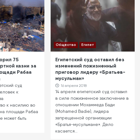
Общество
Египет
орил 75
Египетский суд оставил без
ртной казни за
изменений пожизненный
лощади Рабаа
приговор лидеру «Братьев-
мусульман»
8
етский суд
16 апреля 2018
14 апреля египетский суд оставил
еловек к
в силе пожизненное заключение в
за
отношении Мохаммеда Бади
тво к насилию во
(Mohamed Badie), лидера
 на площади Рабаа
запрещенной организации
е может быть
«Братья-мусульмане». Дело
касается…