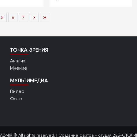
e
Page
5
Page
6
Page
7
ТОЧКА ЗРЕНИЯ
Анализ
Мнение
МУЛЬТИМЕДИА
Видео
Фото
ABMIR © All rights reserved. |
Создание сайтов
- студия ВЕБ-СТОЛИ