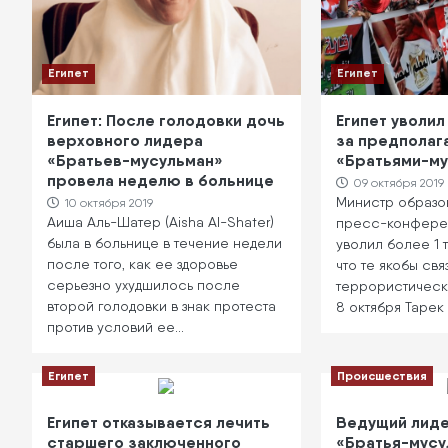
Египет
Египет
Египет: После голодовки дочь
Египет уволил
верховного лидера
за предполаг
«Братьев-мусульман»
«Братьями-м
провела неделю в больнице
09 октября 2019
Министр образо
10 октября 2019
Аиша Аль-Шатер (Aisha Al-Shater)
пресс-конферен
была в больнице в течение недели
уволил более 1 т
после того, как ее здоровье
что те якобы свя
серьезно ухудшилось после
террористическ
второй голодовки в знак протеста
8 октября Тарек
против условий ее…
Египет
Происшествия
Египет отказывается лечить
Ведущий лиде
старшего заключенного
«Братья-мусу