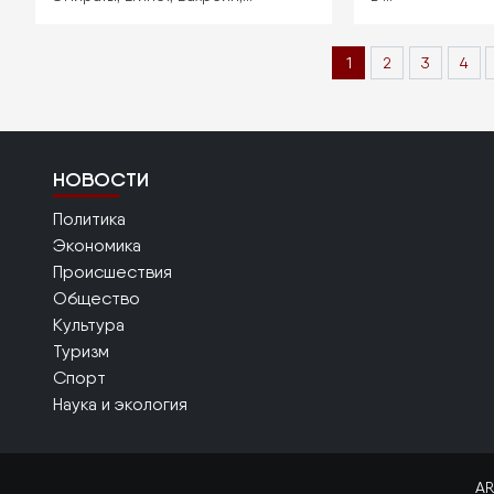
Нумерация
Текущая
1
Page
2
Page
3
Pag
4
страниц
страница
НОВОСТИ
Политика
Экономика
Происшествия
Общество
Культура
Туризм
Спорт
Наука и экология
AR