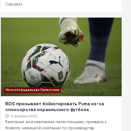
Calcalist…
Многострадальная Палестина
BDS призывает бойкотировать Puma из-за
спонсорства израильского футбола
14 февраля 2022
Кампания, возглавляемая палестинцами, призвала к
бойкоту немецкой компании по производству