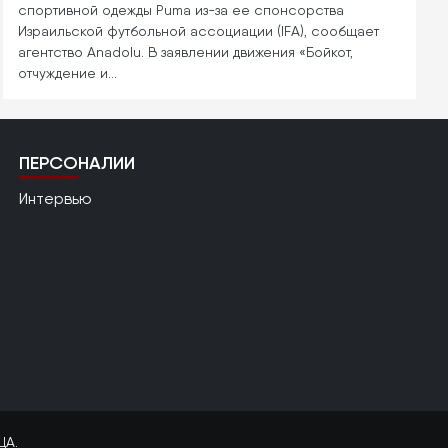
спортивной одежды Puma из-за ее спонсорства
Израильской футбольной ассоциации (IFA), сообщает
агентство Anadolu. В заявлении движения «Бойкот,
отчуждение и…
ПЕРСОНАЛИИ
Интервью
ЦА.