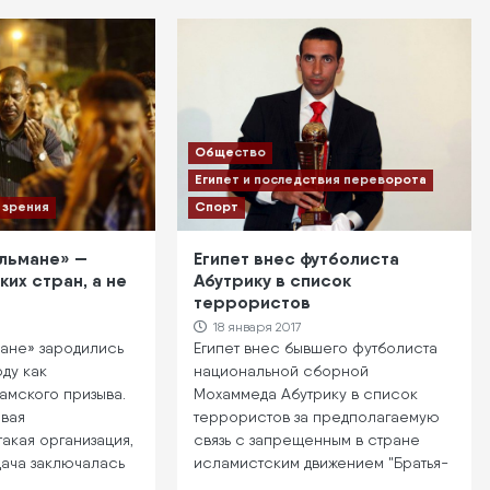
Общество
Египет и последствия переворота
 зрения
Спорт
льмане» —
Египет внес футболиста
их стран, а не
Абутрику в список
террористов
18 января 2017
мане» зародились
Египет внес бывшего футболиста
оду как
национальной сборной
амского призыва.
Мохаммеда Абутрику в список
рвая
террористов за предполагаемую
такая организация,
связь с запрещенным в стране
дача заключалась
исламистским движением "Братья-
…