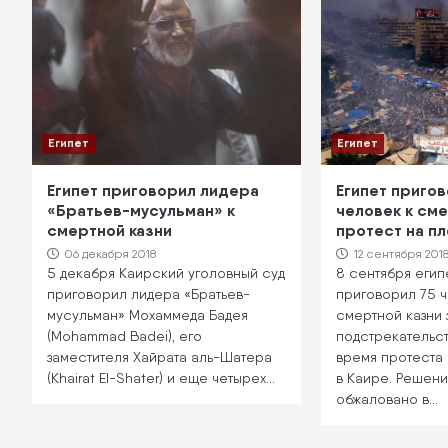
Египет
Египет
Египет приговорил лидера
Египет пригов
«Братьев-мусульман» к
человек к сме
смертной казни
протест на п
06 декабря 2018
12 сентября 201
5 декабря Каирский уголовный суд
8 сентября егип
приговорил лидера «Братьев-
приговорил 75 ч
мусульман» Мохаммеда Бадея
смертной казни 
(Mohammad Badei), его
подстрекательс
заместителя Хайрата аль-Шатера
время протеста
(Khairat El-Shater) и еще четырех…
в Каире. Решени
обжаловано в…