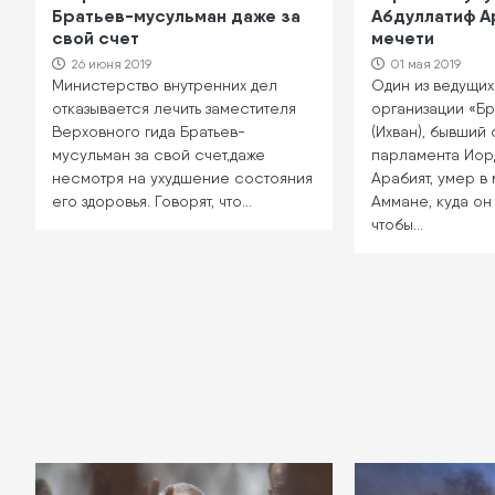
Братьев-мусульман даже за
Абдуллатиф А
свой счет
мечети
26 июня 2019
01 мая 2019
Министерство внутренних дел
Один из ведущи
отказывается лечить заместителя
организации «Б
Верховного гида Братьев-
(Ихван), бывший
мусульман за свой счет,даже
парламента Иор
несмотря на ухудшение состояния
Арабият, умер в
его здоровья. Говорят, что…
Аммане, куда он
чтобы…