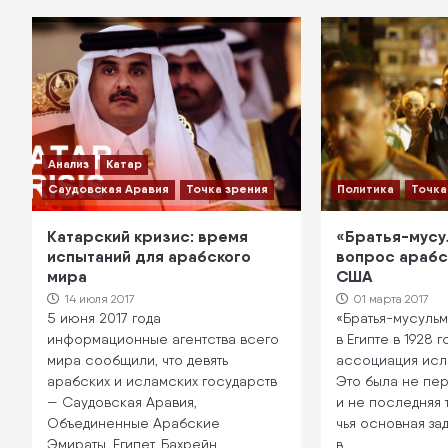
Анализ
Катар
Саудовская Аравия
Точка зрения
Политика
Точка
Катарский кризис: время
«Братья-мусу
испытаний для арабского
вопрос арабск
мира
США
14 июля 2017
01 марта 2017
5 июня 2017 года
«Братья-мусуль
информационные агентства всего
в Египте в 1928 г
мира сообщили, что девять
ассоциация исл
арабских и исламских государств
Это была не пе
— Саудовская Аравия,
и не последняя 
Объединенные Арабские
чья основная за
Эмираты, Египет, Бахрейн,…
в …