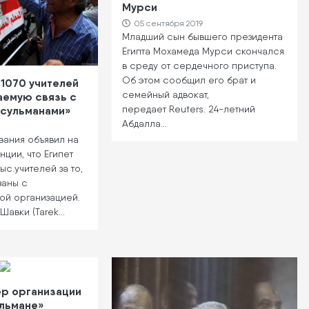
Мурси
05 сентября 2019
Младший сын бывшего президента
Египта Мохамеда Мурси скончался
в среду от сердечного приступа.
Об этом сообщил его брат и
 1070 учителей
семейный адвокат,
аемую связь с
передает Reuters. 24-летний
усульманами»
Абдалла…
вания объявил на
ции, что Египет
ыс.учителей за то,
заны с
ой организацией.
 Шавки (Tarek…
р организации
льмане»