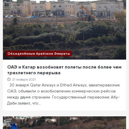
Объеденённые Арабские Эмираты
ОАЭ и Катар возобновят полеты после более чем
трехлетнего перерыва
21 января 2021
20 января Qatar Airways и Etihad Airways, авиаперевозчик
ОАЭ, объявили о возобновлении коммерческих рейсов
между двумя странами. Государственный перевозчик Абу-
Даби заявил, что…