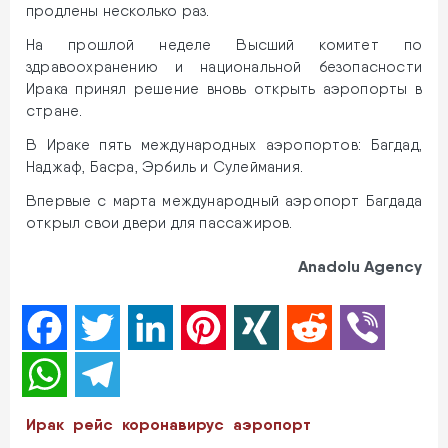
продлены несколько раз.
На прошлой неделе Высший комитет по
здравоохранению и национальной безопасности
Ирака принял решение вновь открыть аэропорты в
стране.
В Ираке пять международных аэропортов: Багдад,
Наджаф, Басра, Эрбиль и Сулеймания.
Впервые с марта международный аэропорт Багдада
открыл свои двери для пассажиров.
Anadolu Agency
Facebook
Twitter
LinkedIn
Pinterest
XING
Reddit
Viber
WhatsApp
Telegram
Ирак
рейс
коронавирус
аэропорт