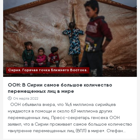
Сирия. Горячая точка Ближнего Востока.
ООН: В Сирии самое большое количество
перемещенных лиц в мире
04 марта 2022
ООН объявила вчера, что 14,6 миллиона сирийцев
нуждаются в помощи и около 6,9 миллиона других
перемещенных лиц. Пресс-секретарь генсека ООН
заявил, что в Сирии проживает самое большое количество
«внутренне перемещенных лиц (ВПЛ) в мире». Стефан…