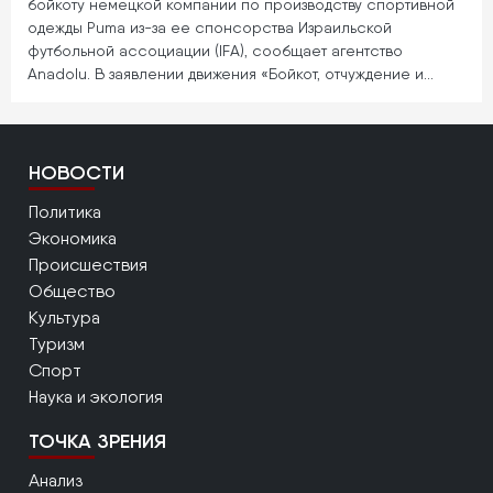
бойкоту немецкой компании по производству спортивной
одежды Puma из-за ее спонсорства Израильской
футбольной ассоциации (IFA), сообщает агентство
Anadolu. В заявлении движения «Бойкот, отчуждение и…
НОВОСТИ
Политика
Экономика
Происшествия
Общество
Культура
Туризм
Спорт
Наука и экология
ТОЧКА ЗРЕНИЯ
Анализ