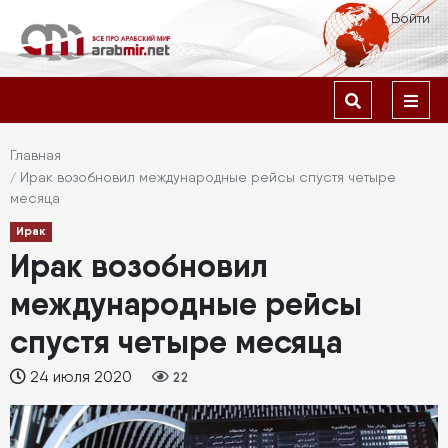
Перейти
Меню
Войти
к
учётной
основному
содержанию
Основная
записи
навигация
пользователя
Строка
Главная
Ирак возобновил международные рейсы спустя четыре
навигации
месяца
Ирак
Ирак возобновил
международные рейсы
спустя четыре месяца
24 июля 2020
22