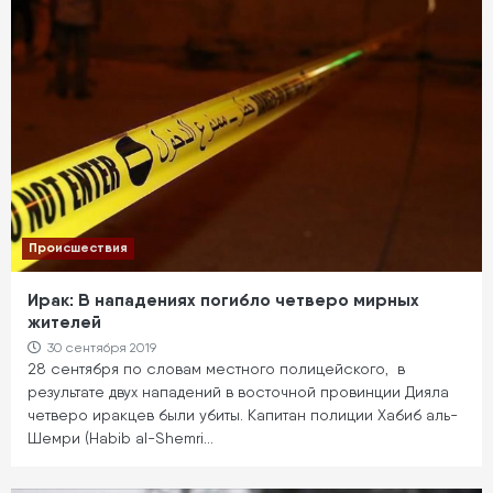
Происшествия
Ирак: В нападениях погибло четверо мирных
жителей
30 сентября 2019
28 сентября по словам местного полицейского, в
результате двух нападений в восточной провинции Дияла
четверо иракцев были убиты. Капитан полиции Хабиб аль-
Шемри (Habib al-Shemri…