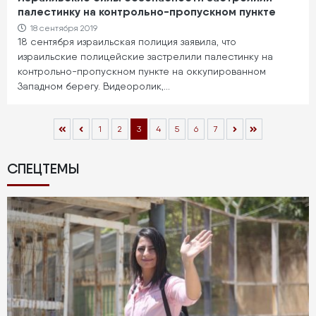
палестинку на контрольно-пропускном пункте
18 сентября 2019
18 сентября израильская полиция заявила, что
израильские полицейские застрелили палестинку на
контрольно-пропускном пункте на оккупированном
Западном берегу. Видеоролик,…
Нумерация
Page
1
Page
2
Текущая
3
Page
4
Page
5
Page
6
Page
7
страниц
страница
СПЕЦТЕМЫ