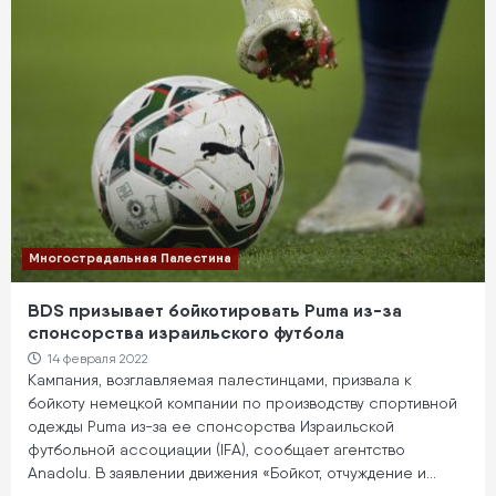
Многострадальная Палестина
BDS призывает бойкотировать Puma из-за
спонсорства израильского футбола
14 февраля 2022
Кампания, возглавляемая палестинцами, призвала к
бойкоту немецкой компании по производству спортивной
одежды Puma из-за ее спонсорства Израильской
футбольной ассоциации (IFA), сообщает агентство
Anadolu. В заявлении движения «Бойкот, отчуждение и…