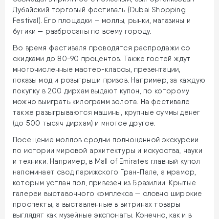
Дубайский торговый фестиваль (Dubai Shopping
Festival). Его площадки — моллы, рынки, магазины и
бутики — разбросаны по всему городу.
Во время фестиваля проводятся распродажи со
скидками до 80-90 процентов. Также гостей ждут
многочисленные мастер-классы, презентации,
показы мод и розыгрыши призов. Например, за каждую
покупку в 200 дирхам выдают купон, по которому
можно выиграть килограмм золота. На фестивале
также разыгрываются машины, крупные суммы денег
(до 500 тысяч дирхам) и многое другое.
Посещение моллов сродни полноценной экскурсии
по истории мировой архитектуры и искусства, науки
и техники. Например, в Mall of Emirates главный купол
напоминает свод парижского Гран-Пале, а мрамор,
которым устлан пол, привезен из Бразилии. Крытые
галереи выставочного комплекса — словно широкие
проспекты, а выставленные в витринах товары
выглядят как музейные экспонаты. Конечно, как и в