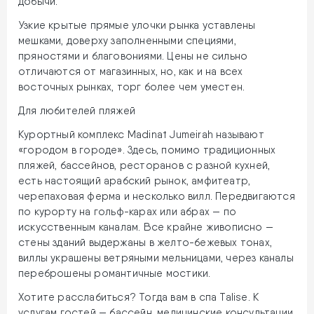
добычи.
Узкие крытые прямые улочки рынка уставлены
мешками, доверху заполненными специями,
пряностями и благовониями. Цены не сильно
отличаются от магазинных, но, как и на всех
восточных рынках, торг более чем уместен.
Для любителей пляжей
Курортный комплекс Madinat Jumeirah называют
«городом в городе». Здесь, помимо традиционных
пляжей, бассейнов, ресторанов с разной кухней,
есть настоящий арабский рынок, амфитеатр,
черепаховая ферма и несколько вилл. Передвигаются
по курорту на гольф-карах или абрах — по
искусственным каналам. Все крайне живописно —
стены зданий выдержаны в желто-бежевых тонах,
виллы украшены ветряными мельницами, через каналы
переброшены романтичные мостики.
Хотите расслабиться? Тогда вам в спа Talise. К
услугам гостей — бассейн, медицинские консультации,