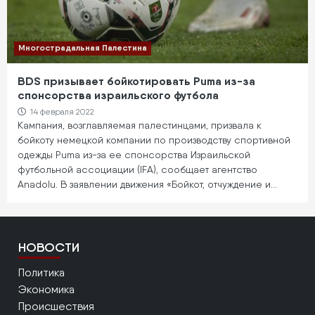
Многострадальная Палестина
BDS призывает бойкотировать Puma из-за
спонсорства израильского футбола
14 февраля 2022
Кампания, возглавляемая палестинцами, призвала к
бойкоту немецкой компании по производству спортивной
одежды Puma из-за ее спонсорства Израильской
футбольной ассоциации (IFA), сообщает агентство
Anadolu. В заявлении движения «Бойкот, отчуждение и…
НОВОСТИ
Политика
Экономика
Происшествия