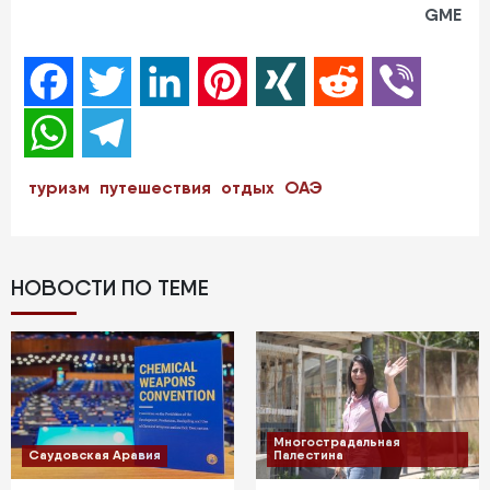
GME
Facebook
Twitter
LinkedIn
Pinterest
XING
Reddit
Viber
WhatsApp
Telegram
туризм
путешествия
отдых
ОАЭ
НОВОСТИ ПО ТЕМЕ
Многострадальная
Саудовская Аравия
Палестина