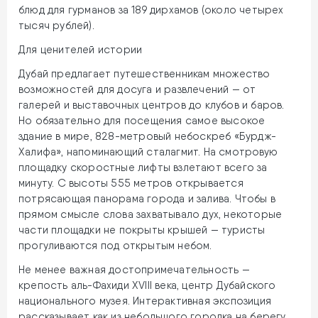
блюд для гурманов за 189 дирхамов (около четырех
тысяч рублей).
Для ценителей истории
Дубай предлагает путешественникам множество
возможностей для досуга и развлечений — от
галерей и выставочных центров до клубов и баров.
Но обязательно для посещения самое высокое
здание в мире, 828-метровый небоскреб «Бурдж-
Халифа», напоминающий сталагмит. На смотровую
площадку скоростные лифты взлетают всего за
минуту. С высоты 555 метров открывается
потрясающая панорама города и залива. Чтобы в
прямом смысле слова захватывало дух, некоторые
части площадки не покрыты крышей — туристы
прогуливаются под открытым небом.
Не менее важная достопримечательность —
крепость аль-Фахиди XVIII века, центр Дубайского
национального музея. Интерактивная экспозиция
рассказывает как из небольшого городка на берегу