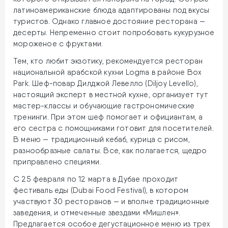
латиноамериканские блюда адаптированы под вкусы
туристов. Однако главное достояние ресторана —
десерты. Непременно стоит попробовать кукурузное
мороженое с фруктами.
Тем, кто любит экзотику, рекомендуется ресторан
национальной арабской кухни Logma в районе Box
Park. Шеф-повар Дилджой Левелло (Diljoy Levello),
настоящий эксперт в местной кухне, организует тут
мастер-классы и обучающие гастрономические
тренинги. При этом шеф помогает и официантам, а
его сестра с помощниками готовит для посетителей.
В меню — традиционный кебаб, курица с рисом,
разнообразные салаты. Все, как полагается, щедро
приправлено специями.
С 25 февраля по 12 марта в Дубае проходит
фестиваль еды (Dubai Food Festival), в котором
участвуют 30 ресторанов — и вполне традиционные
заведения, и отмеченные звездами «Мишлен».
Предлагается особое дегустационное меню из трех