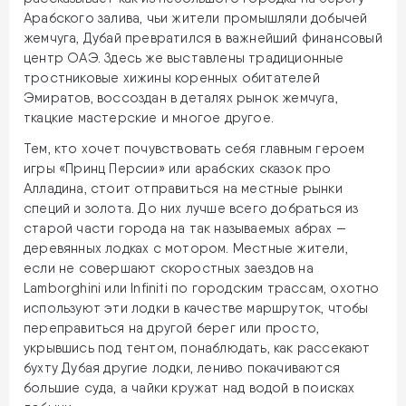
Арабского залива, чьи жители промышляли добычей
жемчуга, Дубай превратился в важнейший финансовый
центр ОАЭ. Здесь же выставлены традиционные
тростниковые хижины коренных обитателей
Эмиратов, воссоздан в деталях рынок жемчуга,
ткацкие мастерские и многое другое.
Тем, кто хочет почувствовать себя главным героем
игры «Принц Персии» или арабских сказок про
Алладина, стоит отправиться на местные рынки
специй и золота. До них лучше всего добраться из
старой части города на так называемых абрах —
деревянных лодках с мотором. Местные жители,
если не совершают скоростных заездов на
Lamborghini или Infiniti по городским трассам, охотно
используют эти лодки в качестве маршруток, чтобы
переправиться на другой берег или просто,
укрывшись под тентом, понаблюдать, как рассекают
бухту Дубая другие лодки, лениво покачиваются
большие суда, а чайки кружат над водой в поисках