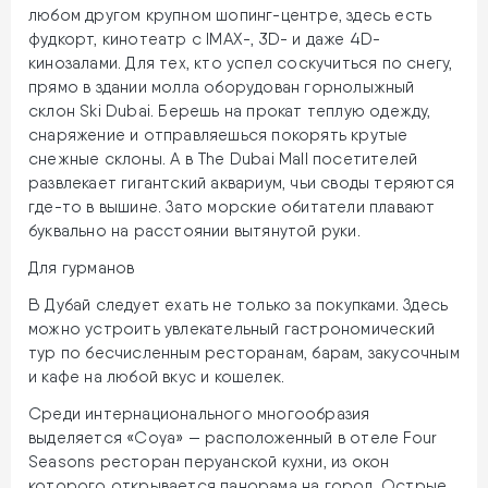
любом другом крупном шопинг-центре, здесь есть
фудкорт, кинотеатр с IMAX-, 3D- и даже 4D-
кинозалами. Для тех, кто успел соскучиться по снегу,
прямо в здании молла оборудован горнолыжный
склон Ski Dubai. Берешь на прокат теплую одежду,
снаряжение и отправляешься покорять крутые
снежные склоны. А в The Dubai Mall посетителей
развлекает гигантский аквариум, чьи своды теряются
где-то в вышине. Зато морские обитатели плавают
буквально на расстоянии вытянутой руки.
Для гурманов
В Дубай следует ехать не только за покупками. Здесь
можно устроить увлекательный гастрономический
тур по бесчисленным ресторанам, барам, закусочным
и кафе на любой вкус и кошелек.
Среди интернационального многообразия
выделяется «Coya» — расположенный в отеле Four
Seasons ресторан перуанской кухни, из окон
которого открывается панорама на город. Острые