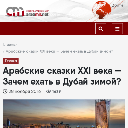
Перейти
Меню
Войти
к
учётной
основному
содержанию
Основная
записи
навигация
пользователя
Строка
Главная
Арабские сказки XXI века — Зачем ехать в Дубай зимой?
навигации
Туризм
Арабские сказки XXI века —
Зачем ехать в Дубай зимой?
28 ноября 2016
1629