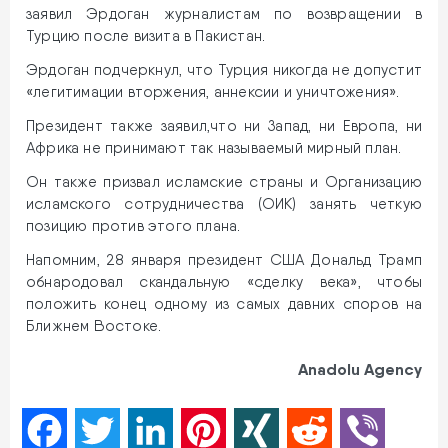
заявил Эрдоган журналистам по возвращении в
Турцию после визита в Пакистан.
Эрдоган подчеркнул, что Турция никогда не допустит
«легитимации вторжения, аннексии и уничтожения».
Президент также заявил,что ни Запад, ни Европа, ни
Африка не принимают так называемый мирный план.
Он также призвал исламские страны и Организацию
исламского сотрудничества (ОИК) занять четкую
позицию против этого плана.
Напомним, 28 января президент США Дональд Трамп
обнародовал скандальную «сделку века», чтобы
положить конец одному из самых давних споров на
Ближнем Востоке.
Anadolu Agency
Facebook
Twitter
LinkedIn
Pinterest
XING
Reddit
Viber