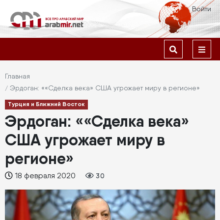
Перейти
Меню
Войти
к
учётной
основному
содержанию
Основная
записи
навигация
пользователя
Строка
Главная
Эрдоган: ««Сделка века» США угрожает миру в регионе»
навигации
Турция и Ближний Восток
Эрдоган: ««Сделка века»
США угрожает миру в
регионе»
18 февраля 2020
30