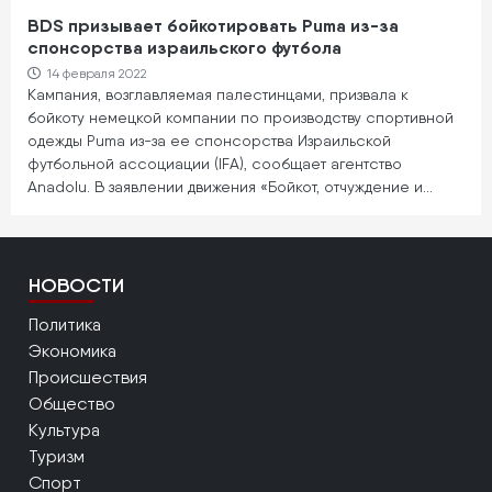
BDS призывает бойкотировать Puma из-за
спонсорства израильского футбола
14 февраля 2022
Кампания, возглавляемая палестинцами, призвала к
бойкоту немецкой компании по производству спортивной
одежды Puma из-за ее спонсорства Израильской
футбольной ассоциации (IFA), сообщает агентство
Anadolu. В заявлении движения «Бойкот, отчуждение и…
НОВОСТИ
Политика
Экономика
Происшествия
Общество
Культура
Туризм
Спорт