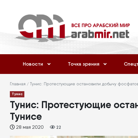
Перейти
Меню
к
учётной
основному
содержанию
записи
пользователя
Основная
Новости
Точка зрения
Спец
навигация
Строка
Главная
Тунис: Протестующие остановили добычу фосфатов
Тунис
навигации
Тунис: Протестующие оста
Тунисе
28 мая 2020
22