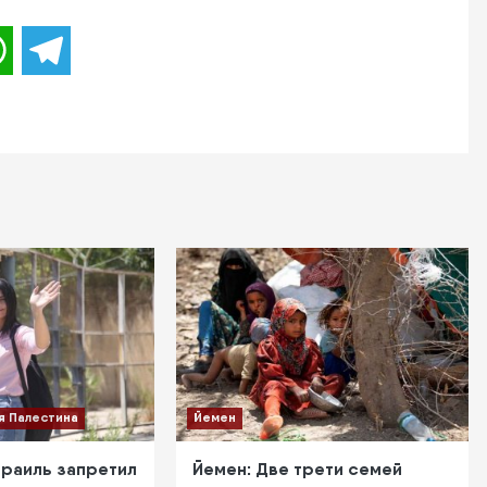
WhatsApp
Telegram
я Палестина
Йемен
зраиль запретил
Йемен: Две трети семей