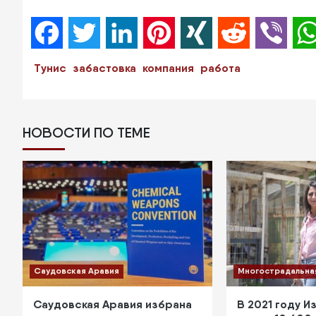
Facebook
Twitter
LinkedIn
Pinterest
XING
Reddit
Viber
Тунис
забастовка
компания
работа
НОВОСТИ ПО ТЕМЕ
Саудовская Аравия
Многострадальна
Саудовская Аравия избрана
В 2021 году И