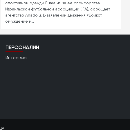
спортивной одежды Puma из-за ее спонсорства
Израильской футбольной ассоциации (IFA), сообщает
агентство Anadolu. В заявлении движения «Бойкот,
отчуждение и…
ПЕРСОНАЛИИ
Интервью
ЦА.