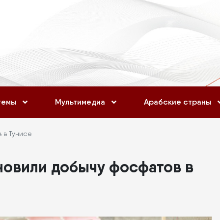
темы
Мультимедиа
Арабские страны
 в Тунисе
новили добычу фосфатов в