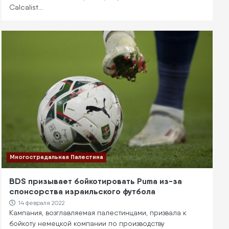
Calcalist…
Многострадальная Палестина
BDS призывает бойкотировать Puma из-за
спонсорства израильского футбола
14 февраля 2022
Кампания, возглавляемая палестинцами, призвала к
бойкоту немецкой компании по производству