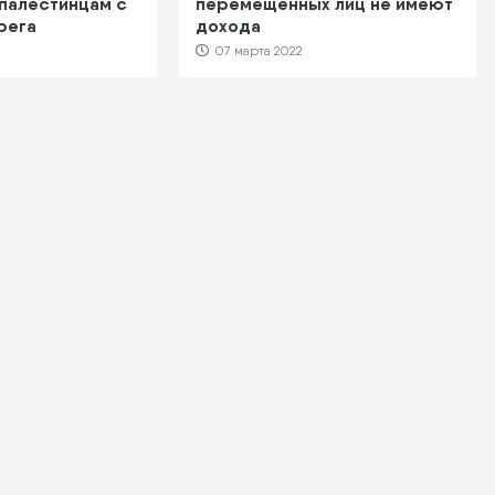
 палестинцам с
перемещенных лиц не имеют
рега
дохода
07 марта 2022