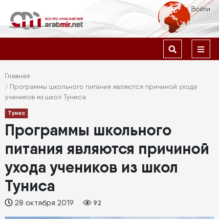
Перейти
Меню
Войти
к
учётной
основному
содержанию
Основная
записи
навигация
пользователя
Строка
Главная
Программы школьного питания являются причиной ухода
навигации
учеников из школ Туниса
Тунис
Программы школьного
питания являются причиной
ухода учеников из школ
Туниса
28 октября 2019
92