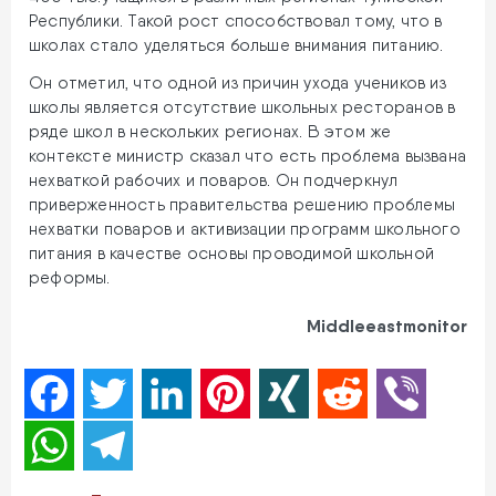
Республики. Такой рост способствовал тому, что в
школах стало уделяться больше внимания питанию.
Он отметил, что одной из причин ухода учеников из
школы является отсутствие школьных ресторанов в
ряде школ в нескольких регионах. В этом же
контексте министр сказал что есть проблема вызвана
нехваткой рабочих и поваров. Он подчеркнул
приверженность правительства решению проблемы
нехватки поваров и активизации программ школьного
питания в качестве основы проводимой школьной
реформы.
Middleeastmonitor
Facebook
Twitter
LinkedIn
Pinterest
XING
Reddit
Viber
WhatsApp
Telegram