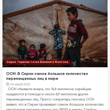
Сирия. Горячая точка Ближнего Востока.
ООН: В Сирии самое большое количество
перемещенных лиц в мире
04 марта 2022
ООН объявила вчера, что 14,6 миллиона сирийцев
нуждаются в помощи и около 6,9 миллиона других
перемещенных лиц. Пресс-секретарь генсека ООН
заявил, что в Сирии проживает самое большое количество
«внутренне перемещенных лиц (ВПЛ) в мире». Стефан…