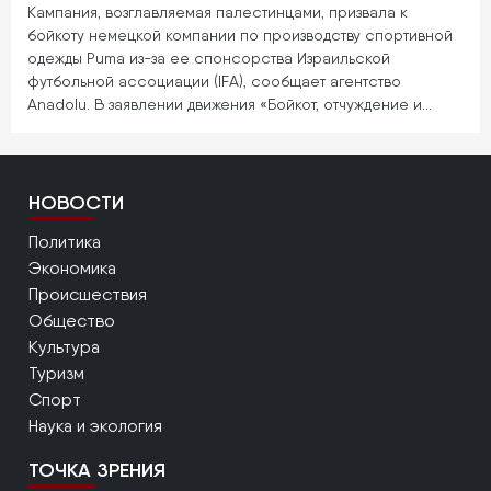
Кампания, возглавляемая палестинцами, призвала к
бойкоту немецкой компании по производству спортивной
одежды Puma из-за ее спонсорства Израильской
футбольной ассоциации (IFA), сообщает агентство
Anadolu. В заявлении движения «Бойкот, отчуждение и…
НОВОСТИ
Политика
Экономика
Происшествия
Общество
Культура
Туризм
Спорт
Наука и экология
ТОЧКА ЗРЕНИЯ