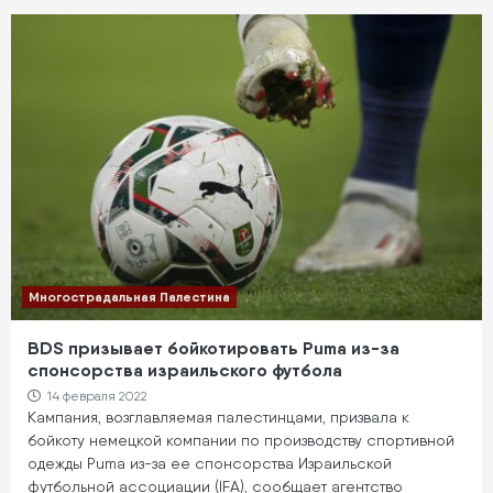
Многострадальная Палестина
BDS призывает бойкотировать Puma из-за
спонсорства израильского футбола
14 февраля 2022
Кампания, возглавляемая палестинцами, призвала к
бойкоту немецкой компании по производству спортивной
одежды Puma из-за ее спонсорства Израильской
футбольной ассоциации (IFA), сообщает агентство