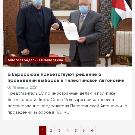
Многострадальная Палестина
В Евросоюзе приветствуют решение о
проведении выборов в Палестинской Автономии
18 января 2021
Представитель ЕС по иностранным делам и политике
безопасности Питер Стано 16 января приветствовал
постановление председателя Палестинской Автономии о
проведении выборов в ПА. «…
Нумерация
Текущая
1
Page
2
Page
3
Page
4
Page
5