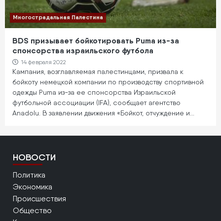
Многострадальная Палестина
BDS призывает бойкотировать Puma из-за
спонсорства израильского футбола
14 февраля 2022
Кампания, возглавляемая палестинцами, призвала к
бойкоту немецкой компании по производству спортивной
одежды Puma из-за ее спонсорства Израильской
футбольной ассоциации (IFA), сообщает агентство
Anadolu. В заявлении движения «Бойкот, отчуждение и…
НОВОСТИ
Политика
Экономика
Происшествия
Общество