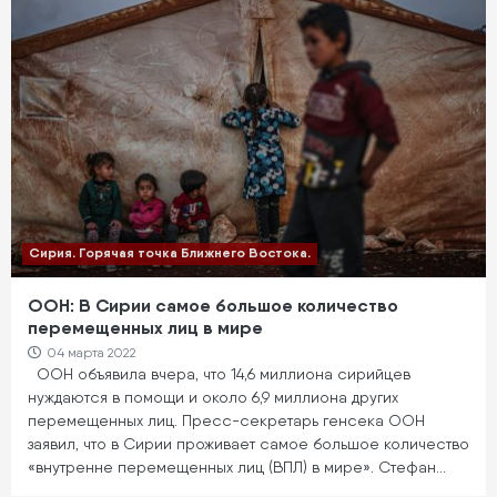
Сирия. Горячая точка Ближнего Востока.
ООН: В Сирии самое большое количество
перемещенных лиц в мире
04 марта 2022
ООН объявила вчера, что 14,6 миллиона сирийцев
нуждаются в помощи и около 6,9 миллиона других
перемещенных лиц. Пресс-секретарь генсека ООН
заявил, что в Сирии проживает самое большое количество
«внутренне перемещенных лиц (ВПЛ) в мире». Стефан…