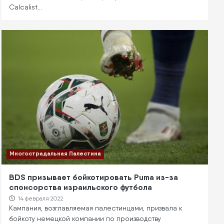
Calcalist…
Многострадальная Палестина
BDS призывает бойкотировать Puma из-за
спонсорства израильского футбола
14 февраля 2022
Кампания, возглавляемая палестинцами, призвала к
бойкоту немецкой компании по производству