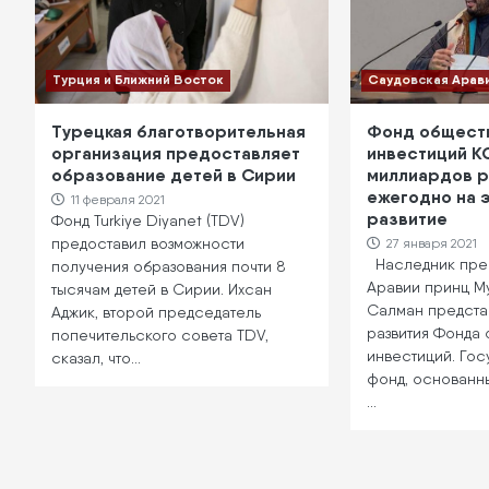
Турция и Ближний Восток
Саудовская Арав
Турецкая благотворительная
Фонд общест
организация предоставляет
инвестиций К
образование детей в Сирии
миллиардов р
ежегодно на 
11 февраля 2021
развитие
Фонд Turkiye Diyanet (TDV)
предоставил возможности
27 января 2021
Наследник пре
получения образования почти 8
Аравии принц М
тысячам детей в Сирии. Ихсан
Салман предста
Аджик, второй председатель
развития Фонда
попечительского совета TDV,
инвестиций. Го
сказал, что…
фонд, основанный
…