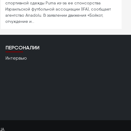
спортивной одежды Puma из-за ее спонсорства
Израильской футбольной ассоциации (IFA), сообщает
агентство Anadolu. В заявлении движения «Бойкот,
отчуждение и…
ПЕРСОНАЛИИ
Интервью
ЦА.