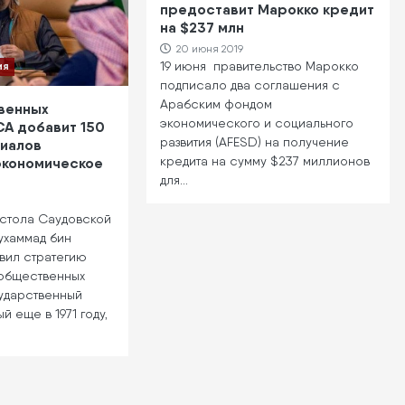
предоставит Марокко кредит
на $237 млн
20 июня 2019
19 июня правительство Марокко
ия
подписало два соглашения с
Арабским фондом
венных
экономического и социального
СА добавит 150
развития (AFESD) на получение
иалов
кредита на сумму $237 миллионов
экономическое
для…
стола Саудовской
ухаммад бин
вил стратегию
 общественных
сударственный
 еще в 1971 году,