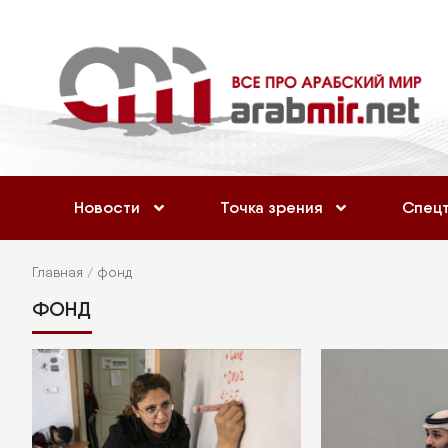
Перейти
Меню
к
учётной
основному
содержанию
записи
пользователя
Основная
Новости
Точка зрения
Спец
навигация
Строка
Главная
фонд
ФОНД
навигации