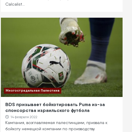
Calcalist…
Многострадальная Палестина
BDS призывает бойкотировать Puma из-за
спонсорства израильского футбола
14 февраля 2022
Кампания, возглавляемая палестинцами, призвала к
бойкоту немецкой компании по производству