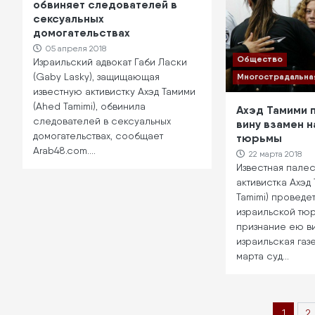
обвиняет следователей в
сексуальных
домогательствах
05 апреля 2018
Общество
Израильский адвокат Габи Ласки
Многострадальна
(Gaby Lasky), защищающая
известную активистку Ахэд Тамими
(Ahed Tamimi), обвинила
Ахэд Тамими 
следователей в сексуальных
вину взамен н
домогательствах, сообщает
тюрьмы
Arab48.com.…
22 марта 2018
Известная пале
активистка Ахэд
Tamimi) проведе
израильской тюр
признание ею в
израильская газе
марта суд…
Нумерация
Текуща
1
P
2