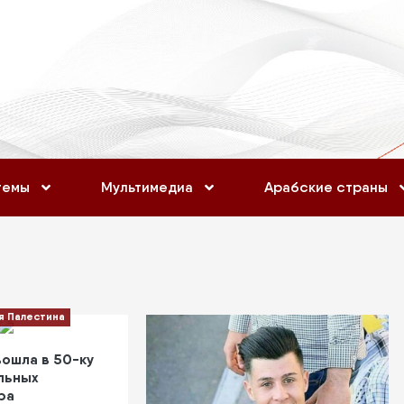
темы
Мультимедиа
Арабские страны
я Палестина
вошла в 50-ку
льных
ра