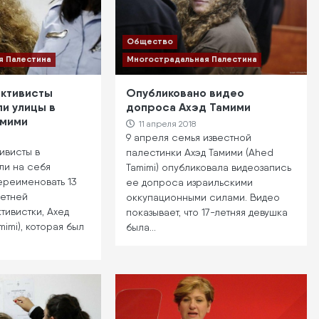
Общество
я Палестина
Многострадальная Палестина
активисты
Опубликовано видео
и улицы в
допроса Ахэд Тамими
амими
11 апреля 2018
9 апреля семья известной
ивисты в
палестинки Ахэд Тамими (Ahed
ли на себя
Tamimi) опубликовала видеозапись
ереименовать 13
ее допроса израильскими
летней
оккупационными силами. Видео
тивистки, Ахед
показывает, что 17-летняя девушка
imi), которая был
была…