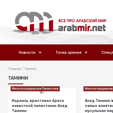
Перейти
Меню
к
учётной
основному
содержанию
записи
пользователя
Основная
Новости
Точка зрения
Спец
навигация
Строка
Главная
Тамими
ТАМИМИ
навигации
Многострадальная Палестина
Многострадальна
Израиль арестовал брата
Ахед Тамими 
известной палестинки Ахед
самых влияте
Тамими
мусульман ми