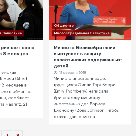
Общество
я Палестина
Многострадальная Палестина
признает свою
Министр Великобритании
а 8 месяцев
выступает в защиту
палестинских задержанных-
детей
стинская
15 февраля 2018
Министр иностранных дел
 Тамими (Ahed
трудящихся Эмили Торнберри
т 8 месяцев в
(Emily Thornberry) написала
ьме в обмен на
британскому министру
ины, сообщает
иностранных дел Борису
та Haaretz. 21
Джонсону (Boris Johnson), чтобы
оказать давление на…
я
age