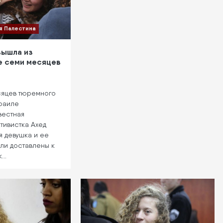
я Палестина
вышла из
е семи месяцев
яцев тюремного
зраиле
вестная
тивистка Ахед
я девушка и ее
ли доставлены к
к…