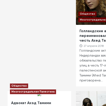
Общество
Многострадальна
Голландские 
переименовал
честь Ахед Т
27 апреля 2018
Голландские акт
Нидерландах взя
обязательство п
улиц в честь 17-
палестинской ак
Тамими (Ahed Tam
приговорена…
Общество
Многострадальная Палестина
Адвокат Ахэд Тамими