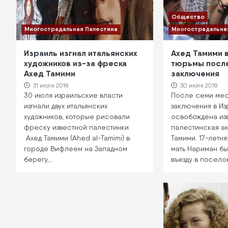
Общество
Многострадальная Палестина
Многострадальна
Израиль изгнал итальянских
Ахед Тамими 
художников из-за фреска
тюрьмы посл
Ахед Тамими
заключения
31 июля 2018
30 июля 2018
30 июля израильские власти
После семи мес
изгнали двух итальянских
заключения в И
художников, которые рисовали
освобождена из
фреску известной палестинки
палестинская ак
Ахед Тамими (Ahed al-Tamimi) в
Тамими. 17-летня
городе Вифлеем на Западном
мать Нариман бы
берегу,…
въезду в посело