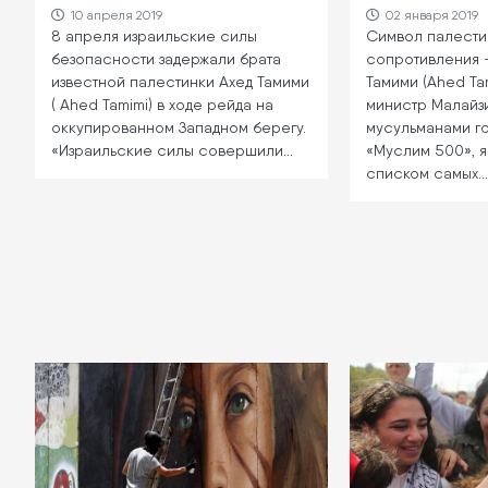
10 апреля 2019
02 января 2019
8 апреля израильские силы
Символ палести
безопасности задержали брата
сопротивления —
известной палестинки Ахед Тамими
Тамими (Ahed Ta
( Ahed Tamimi) в ходе рейда на
министр Малайз
оккупированном Западном берегу.
мусульманами го
«Израильские силы совершили…
«Муслим 500», 
списком самых…