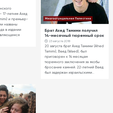
нского
 17-летняя Ахед
Многострадальная Палестина
mimi) и премьер-
ии названы
да в издании
Брат Ахед Тамими получил
являющемся
14-месячный тюремный срок
23 августа 2018
20 августа брат Ахед Тамими (Ahed
Tamimi), Ваед (Waed), был
приговорен к 14 месяцам
тюремного заключения за якобы
бросание камней. 22-летний Ваед
был задержан израильскими…