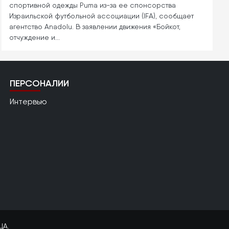
спортивной одежды Puma из-за ее спонсорства
Израильской футбольной ассоциации (IFA), сообщает
агентство Anadolu. В заявлении движения «Бойкот,
отчуждение и…
ПЕРСОНАЛИИ
Интервью
ЦА.