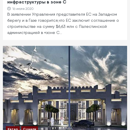
инфраструктуры в зоне C
16 июля 2020
В заявлении Управления представителя ЕС на Западном
берегу и в Газе говорится,что ЕС заключит соглашение о
строительстве на сумму $6,63 млн с Палестинской
администрацией в «зоне С…
Катар
Сомали