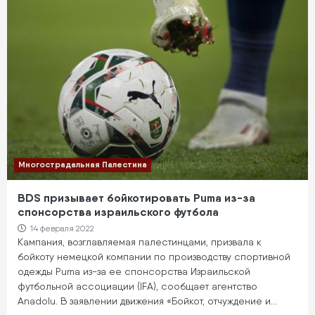
Многострадальная Палестина
BDS призывает бойкотировать Puma из-за
спонсорства израильского футбола
14 февраля 2022
Кампания, возглавляемая палестинцами, призвала к
бойкоту немецкой компании по производству спортивной
одежды Puma из-за ее спонсорства Израильской
футбольной ассоциации (IFA), сообщает агентство
Anadolu. В заявлении движения «Бойкот, отчуждение и…