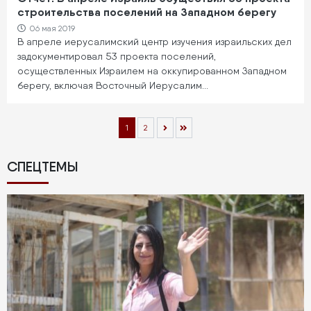
строительства поселений на Западном берегу
06 мая 2019
В апреле иерусалимский центр изучения израильских дел
задокументировал 53 проекта поселений,
осуществленных Израилем на оккупированном Западном
берегу, включая Восточный Иерусалим…
Нумерация
Текущая
1
Page
2
страниц
страница
СПЕЦТЕМЫ