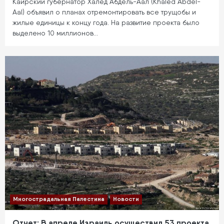
Каирский губернатор Халед Абдель-Аал (Khaled Abdel-
Aal) объявил о планах отремонтировать все трущобы и
жилые единицы к концу года. На развитие проекта было
выделено 10 миллионов…
Многострадальная Палестина
Новости
Отчет: В апреле Израиль осуществил 53 проекта