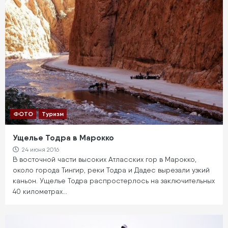
ФОТО
Туризм
Ущелье Тодра в Марокко
24 июня 2016
В восточной части высоких Атласских гор в Марокко,
около города Тингир, реки Тодра и Дадес вырезали узкий
каньон. Ущелье Тодра распростерлось на заключительных
40 километрах…