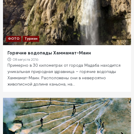
ФОТО
Туризм
Горячие водопады Хаммамат-Маин
08 августа 2016
Примерно в 30 километрах от города Мадаба находится
уникальная природная здравница – горячие водопады
Хаммамат-Маин. Расположены они в невероятно
живописной долине каньона, на…