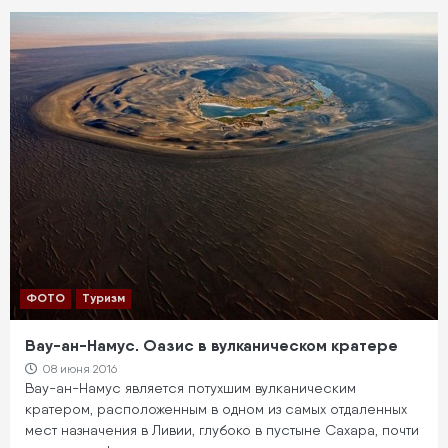
ФОТО
Туризм
Вау-ан-Намус. Оазис в вулканическом кратере
08 июня 2016
Вау-ан-Намус является потухшим вулканическим
кратером, расположенным в одном из самых отдаленных
мест назначения в Ливии, глубоко в пустыне Сахара, почти