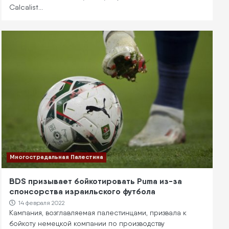
Calcalist…
Многострадальная Палестина
BDS призывает бойкотировать Puma из-за
спонсорства израильского футбола
14 февраля 2022
Кампания, возглавляемая палестинцами, призвала к
бойкоту немецкой компании по производству