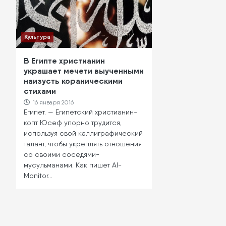
Культура
В Египте христианин
украшает мечети выученными
наизусть кораническими
стихами
16 января 2016
Египет. — Египетский христианин-
копт Юсеф упорно трудится,
используя свой каллиграфический
талант, чтобы укреплять отношения
со своими соседями-
мусульманами. Как пишет Al-
Monitor…