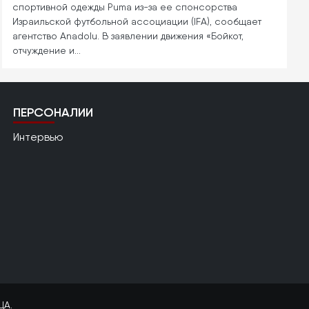
спортивной одежды Puma из-за ее спонсорства
Израильской футбольной ассоциации (IFA), сообщает
агентство Anadolu. В заявлении движения «Бойкот,
отчуждение и…
ПЕРСОНАЛИИ
Интервью
ЦА.