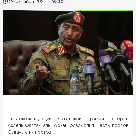
29 октября 2021
30
Главнокомандующий Суданской армией генерал
Абдель Фаттах аль Бурхан освободил шесть послов
Судана с их постов.