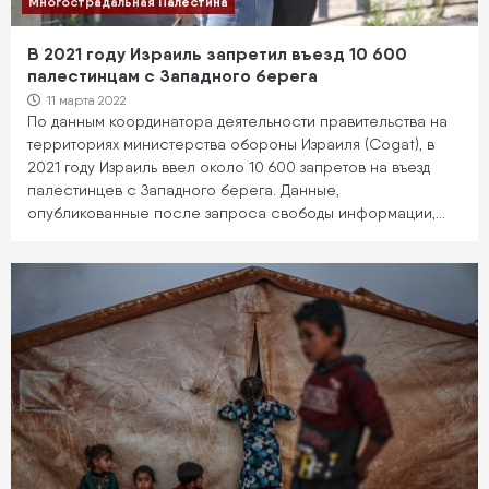
Многострадальная Палестина
В 2021 году Израиль запретил въезд 10 600
палестинцам с Западного берега
11 марта 2022
По данным координатора деятельности правительства на
территориях министерства обороны Израиля (Cogat), в
2021 году Израиль ввел около 10 600 запретов на въезд
палестинцев с Западного берега. Данные,
опубликованные после запроса свободы информации,…