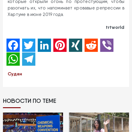
которые открыли огонь по протестующим, чтобы
разогнать их, что напоминает кровавые репрессии в
Хартуме в июне 2019 года.
trtworld
Facebook
Twitter
LinkedIn
Pinterest
XING
Reddit
Viber
WhatsApp
Telegram
Судан
НОВОСТИ ПО ТЕМЕ