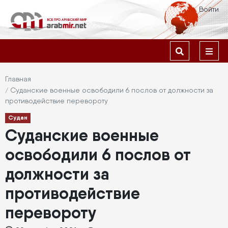
Перейти
Меню
Войти
к
учётной
основному
содержанию
Основная
записи
навигация
пользователя
Строка
Главная
Суданские военные освободили 6 послов от должности за
навигации
противодействие перевороту
Судан
Суданские военные
освободили 6 послов от
должности за
противодействие
перевороту