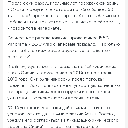
"После семи разрушительных лет гражданской войны
в Сирии, в результате которой погибло более 350
тыс. людей, президент Башар аль-Асад приблизился к
победе над силами, которые пытались его сбросить",
- говорится в материале.
Совместное расследование, проведенное BBC
Panorama и BBC Arabic, впервые показало, "насколько
важным было химическое оружие в его победной
стратегии".
В общем, журналисты утверждают о 106 химических
атак в Сирии в период с марта 2014-го по апрель
2018 года. Они были нанесены после того, как
президент Асад подписал Международную конвенцию
о запрещении химического оружия и согласился
уничтожить весь химический арсенал страны.
"США угрожали военными действиями в ответ, но
успокоились, когда главный союзник Асада, Россия,
убедила его согласиться на ликвидацию химического
арсенала Сирии", - говорится в материале.