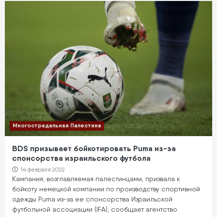
Многострадальная Палестина
BDS призывает бойкотировать Puma из-за
спонсорства израильского футбола
14 февраля 2022
Кампания, возглавляемая палестинцами, призвала к
бойкоту немецкой компании по производству спортивной
одежды Puma из-за ее спонсорства Израильской
футбольной ассоциации (IFA), сообщает агентство