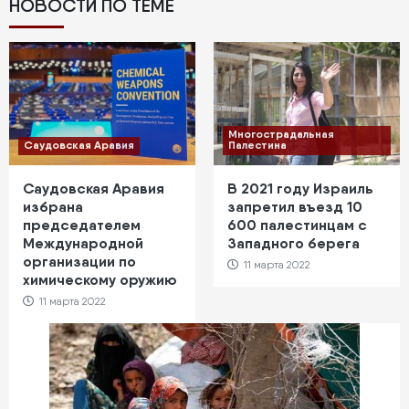
НОВОСТИ ПО ТЕМЕ
Многострадальная
Саудовская Аравия
Палестина
Саудовская Аравия
В 2021 году Израиль
избрана
запретил въезд 10
председателем
600 палестинцам с
Международной
Западного берега
организации по
11 марта 2022
химическому оружию
11 марта 2022