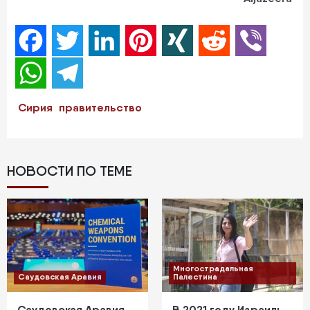
Facebook
Twitter
LinkedIn
Pinterest
XING
Reddit
Viber
WhatsApp
Telegram
Сирия
правительство
НОВОСТИ ПО ТЕМЕ
Многострадальная
Саудовская Аравия
Палестина
Саудовская Аравия
В 2021 году Израиль