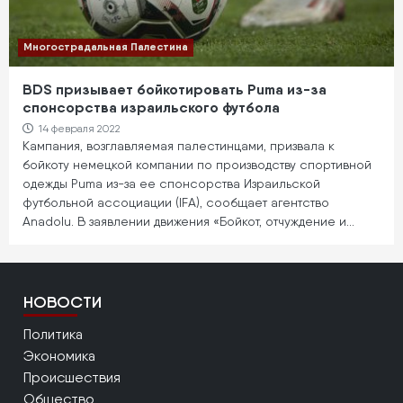
Многострадальная Палестина
BDS призывает бойкотировать Puma из-за
спонсорства израильского футбола
14 февраля 2022
Кампания, возглавляемая палестинцами, призвала к
бойкоту немецкой компании по производству спортивной
одежды Puma из-за ее спонсорства Израильской
футбольной ассоциации (IFA), сообщает агентство
Anadolu. В заявлении движения «Бойкот, отчуждение и…
НОВОСТИ
Политика
Экономика
Происшествия
Общество