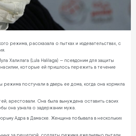
го режима, рассказала о пытках и издевательствах, с
ия.
а Халилага (Lula Halilaga) — псевдоним для защиты
 насилии, которые ей пришлось пережить в течение
ты режима постучали в дверь ее дома, когда она кормила
етей, арестовали. Она была вынуждена оставить своих
обы она узнала о задержании мужа.
тюрьму Адра в Дамаске. Женщина побывала в нескольких
денных за решеткой, солдаты режима ежедневно пытали