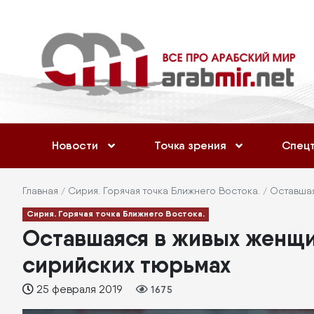
Перейти
Меню
к
учётной
основному
содержанию
записи
пользователя
Основная
Новости
Точка зрения
Спец
навигация
Строка
Главная
Сирия. Горячая точка Ближнего Востока.
Оставшая
Сирия. Горячая точка Ближнего Востока.
навигации
Оставшаяся в живых женщин
сирийских тюрьмах
25 февраля 2019
1675