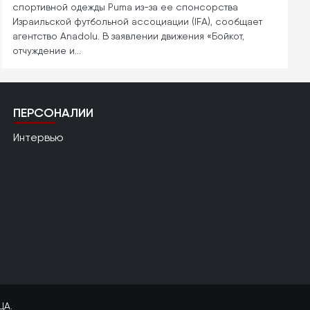
спортивной одежды Puma из-за ее спонсорства
Израильской футбольной ассоциации (IFA), сообщает
агентство Anadolu. В заявлении движения «Бойкот,
отчуждение и…
ПЕРСОНАЛИИ
Интервью
ЦА.