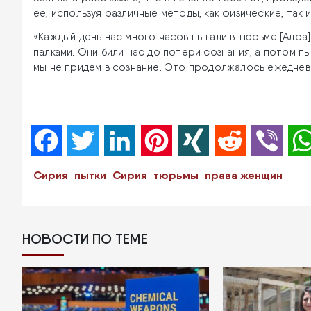
ее, используя различные методы, как физические, так 
«Каждый день нас много часов пытали в тюрьме [Адра]
палками. Они били нас до потери сознания, а потом п
мы не придем в сознание. Это продолжалось ежедневн
Facebook
Twitter
LinkedIn
Pinterest
XING
Reddit
Viber
Сирия
пытки
Сирия
тюрьмы
права женщин
НОВОСТИ ПО ТЕМЕ