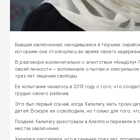
Бывшая заключенная, находившаяся в тюрьмах сирийско
которыми она столкнулась во время своего задержан
В разговоре исключительно с агентством «Анадолу» Лул
своей личности — вспоминала о пытках и сексуальном
трех лет лишения свободы.
Ее испытание началось в 2013 году с того, что солда
грудью своего ребенка.
Это был первый случай, когда Халилагу, мать троих д
детей. Вскоре ее освободили, но только для того, чт
Позднее Халилагу арестовали в Алеппо и перевели в 
местах заключения.
Халилага рассказала, что в течение трех лет, прове