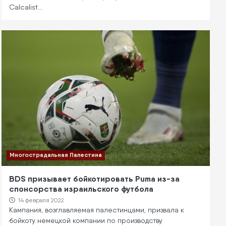
Calcalist…
Многострадальная Палестина
BDS призывает бойкотировать Puma из-за
спонсорства израильского футбола
14 февраля 2022
Кампания, возглавляемая палестинцами, призвала к
бойкоту немецкой компании по производству