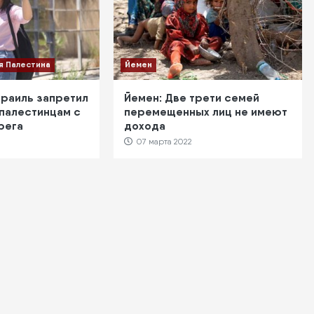
я Палестина
Йемен
зраиль запретил
Йемен: Две трети семей
 палестинцам с
перемещенных лиц не имеют
рега
дохода
07 марта 2022