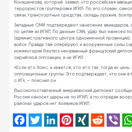
Конашенкова, который заявил, что российская авиаци
террористов группировки ИГИЛ. По его словам, само
связи, транспортные средства, склады оружия, боеп
Западные СМИ подтверждают нанесение авиаударов, о
по целям из ИГИЛ. По данным CNN, удар был нанесен 
(административного центра одноименной провинции),
войск. Правда там оперируют и вооруженные силы сир
комментарии Reuters неназванный французский диплом
сирийской оппозиции, а не ИГИЛ.
«Если это Хомс, а кажется, что это так, тогда их цель
оппозиционные группы. Это подтверждает, что они в
с ИГ», — пояснил он.
Высокопоставленный американский дипломат сообщил а
Россия наносит удары не по ИГИЛ, а по отрядам воор
районах ударов нет боевиков ИГИЛ.
Facebook
Twitter
LinkedIn
Pinterest
XING
Reddit
Viber