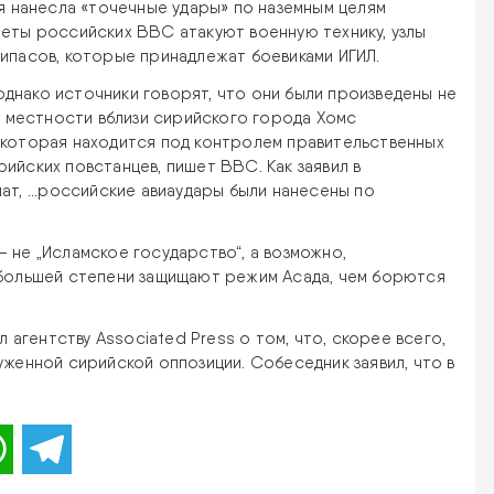
я нанесла «точечные удары» по наземным целям
леты российских ВВС атакуют военную технику, узлы
рипасов, которые принадлежат боевиками ИГИЛ.
днако источники говорят, что они были произведены не
по местности вблизи сирийского города Хомс
 которая находится под контролем правительственных
ийских повстанцев, пишет BBC. Как заявил в
ат, ...российские авиаудары были нанесены по
 — не „Исламское государство“, а возможно,
 большей степени защищают режим Асада, чем борются
гентству Associated Press о том, что, скорее всего,
уженной сирийской оппозиции. Собеседник заявил, что в
WhatsApp
Telegram