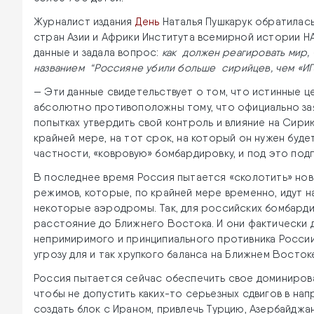
Журналист издания
День
Наталья Пушкарук обратилась
стран Азии и Африки Института всемирной истории 
данные и задала вопрос:
как должен реагировать мир,
названием “Россияне убили больше сирийцев, чем «ИГ» 
— Эти данные свидетельствует о том, что истинные ц
абсолютно противоположны тому, что официально зая
попытках утвердить свой контроль и влияние на Сирию
крайней мере, на тот срок, на который он нужен буд
частности, «ковровую» бомбардировку, и под это под
В последнее время Россия пытается «сколотить» нов
режимов, которые, по крайней мере временно, идут на
некоторые аэродромы. Так, для российских бомбард
расстояние до Ближнего Востока. И они фактически
непримиримого и принципиального противника России
угрозу для и так хрупкого баланса на Ближнем Восток
Россия пытается сейчас обеспечить свое доминиров
чтобы не допустить каких-то серьезных сдвигов в на
создать блок с Ираном, привлечь Турцию, Азербайджа