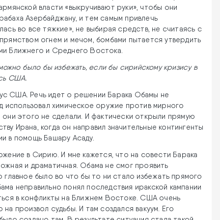
армянской власти «выкручивают руки», чтобы они
рабаха Азербайджану, и тем самым привлечь
ась во все тяжкие», не выбирая средств, не считаясь с
упрямством огнем и мечом, бомбами пытается утвердить
ми Ближнего и Среднего Востока.
 можно было бы избежать, если бы сирийскому кризису в
сь США.
ус США. Речь идет о решении Барака Обамы не
ад использовал химическое оружие против мирного
 они этого не сделали. И фактически открыли прямую
ву Ирана, когда он направил значительные контингенты
и в помощь Башару Асаду.
ржение в Сирию. И мне кажется, что на совести Барака
ожная и драматичная. Обама не смог проявить
о главное было во что бы то ни стало избежать прямого
бама неправильно понял последствия иракской кампании
ться в конфликты на Ближнем Востоке. США очень
на произвол судьбы. И там создался вакуум. Его
ыло создано там. В результате ситуация стала такой,