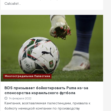
Calcalist…
Многострадальная Палестина
BDS призывает бойкотировать Puma из-за
спонсорства израильского футбола
14 февраля 2022
Кампания, возглавляемая палестинцами, призвала к
бойкоту немецкой компании по производству