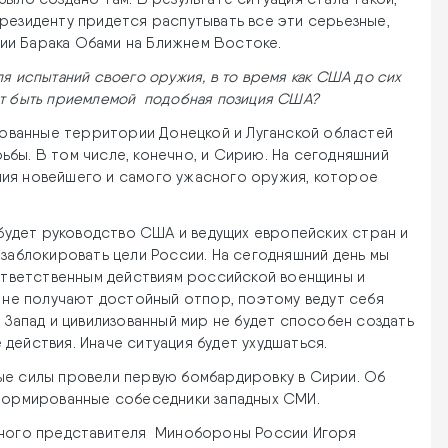
резиденту придется распутывать все эти серьезные,
ии Барака Обами на Ближнем Востоке.
я испытаний своего оружия, в то время как США до сих
ет быть приемлемой подобная позиция США?
ированные территории Донецкой и Луганской областей
бы. В том числе, конечно, и Сирию. На сегодняшний
ния новейшего и самого ужасного оружия, которое
и будет руководство США и ведущих европейских стран и
 заблокировать цели России. На сегодняшний день мы
зответственным действиям российской военщины и
я не получают достойный отпор, поэтому ведут себя
 Запад и цивилизованный мир не будет способен создать
действия. Иначе ситуация будет ухудшаться.
ые силы провели первую бомбардировку в Сирии. Об
нформированные собеседники западных СМИ.
ного представителя Минобороны России Игоря