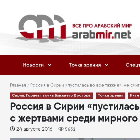
Перейти
Меню
к
учётной
основному
содержанию
записи
пользователя
Основная
Новости
Точка зрения
Спец
навигация
Строка
Главная
Россия в Сирии «пустилась во все тяжкие», не счи
Сирия. Горячая точка Ближнего Востока.
Точка зрения
Инте
навигации
Россия в Сирии «пустилась 
с жертвами среди мирного 
24 августа 2016
5632