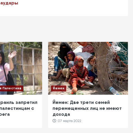
иаудары
я Палестина
Йемен
зраиль запретил
Йемен: Две трети семей
 палестинцам с
перемещенных лиц не имеют
рега
дохода
07 марта 2022