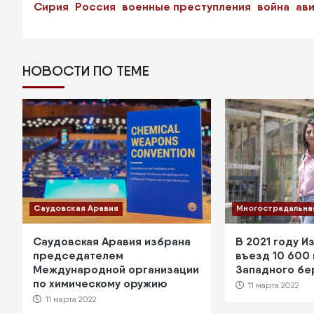
Сирия
Россия
военные преступления
война
ав
НОВОСТИ ПО ТЕМЕ
Саудовская Аравия
Многострадальна
Саудовская Аравия избрана
В 2021 году И
председателем
въезд 10 600
Международной организации
Западного бе
по химическому оружию
11 марта 2022
11 марта 2022