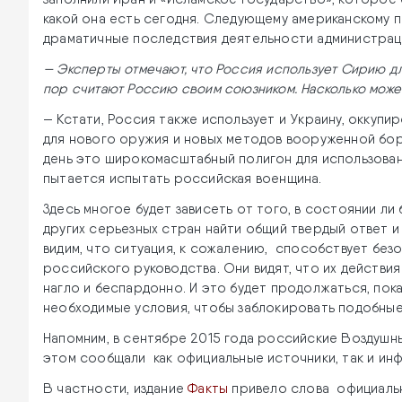
какой она есть сегодня. Следующему американскому п
драматичные последствия деятельности администрац
— Эксперты отмечают, что Россия использует Сирию дл
пор считают Россию своим союзником. Насколько мож
— Кстати, Россия также использует и Украину, оккуп
для нового оружия и новых методов вооруженной борь
день это широкомасштабный полигон для использова
пытается испытать российская военщина.
Здесь многое будет зависеть от того, в состоянии л
других серьезных стран найти общий твердый ответ и
видим, что ситуация, к сожалению, способствует бе
российского руководства. Они видят, что их действи
нагло и беспардонно. И это будет продолжаться, пока
необходимые условия, чтобы заблокировать подобные 
Напомним, в сентябре 2015 года российские Воздушн
этом сообщали как официальные источники, так и и
В частности, издание
Факты
привело слова официаль