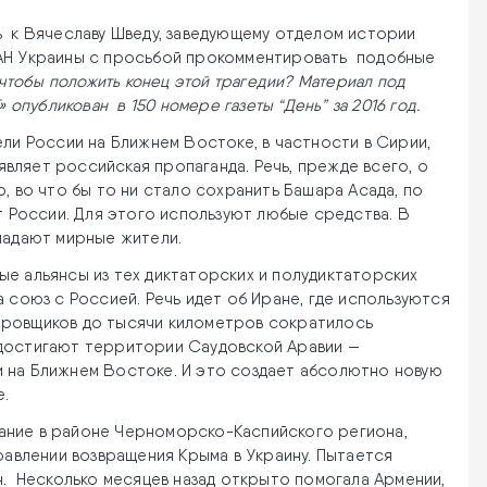
 к Вячеславу Шведу, заведующему отделом истории
НАН Украины с просьбой прокомментировать подобные
 чтобы положить конец этой трагедии? Материал под
опубликован в 150 номере газеты “День” за 2016 год.
ели России на Ближнем Востоке, в частности в Сирии,
вляет российская пропаганда. Речь, прежде всего, о
, во что бы то ни стало сохранить Башара Асада, по
ет России. Для этого используют любые средства. В
падают мирные жители.
ые альянсы из тех диктаторских и полудиктаторских
 союз с Россией. Речь идет об Иране, где используются
ировщиков до тысячи километров сократилось
 достигают территории Саудовской Аравии —
 на Ближнем Востоке. И это создает абсолютно новую
е.
ание в районе Черноморско-Каспийского региона,
правлении возвращения Крыма в Украину. Пытается
н. Несколько месяцев назад открыто помогала Армении,