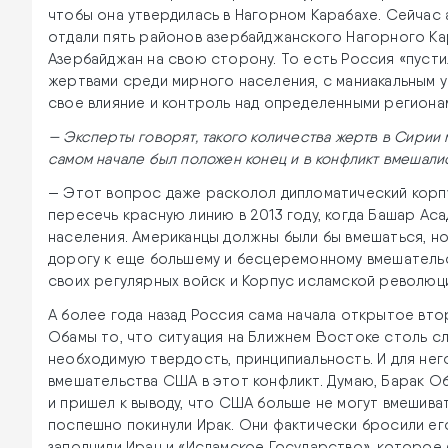
чтобы она утвердилась в Нагорном Карабахе. Сейчас 
отдали пять районов азербайджанского Нагорного Ка
Азербайджан на свою сторону. То есть Россия «пустил
жертвами среди мирного населения, с маниакальным 
свое влияние и контроль над определенными региона
— Эксперты говорят, такого количества жертв в Сирии
самом начале был положен конец и в конфликт вмешали
— Этот вопрос даже расколол дипломатический корп
пересечь красную линию в 2013 году, когда Башар Ас
населения. Американцы должны были бы вмешаться, но
дорогу к еще большему и бесцеремонному вмешательст
своих регулярных войск и Корпус исламской революци
А более года назад Россия сама начала открытое вто
Обамы то, что ситуация на Ближнем Востоке столь сл
необходимую твердость, принципиальность. И для нег
вмешательства США в этот конфликт. Думаю, Барак О
и пришел к выводу, что США больше не могут вмешива
поспешно покинули Ирак. Они фактически бросили его 
заполнили Иран и «Исламское Государство», которое б