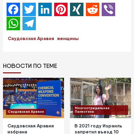
Facebook
Twitter
LinkedIn
Pinterest
XING
Reddit
Viber
WhatsApp
Telegram
Саудовская Аравия
женщины
НОВОСТИ ПО ТЕМЕ
Многострадальная
Саудовская Аравия
Палестина
Саудовская Аравия
В 2021 году Израиль
избрана
запретил въезд 10