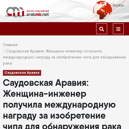
Перейти
Меню
Войти
к
учётной
основному
содержанию
Основная
записи
навигация
пользователя
Строка
Главная
Саудовская Аравия: Женщина-инженер получила
навигации
международную награду за изобретение чипа для обнаружения
рака
Саудовская Аравия
Саудовская Аравия:
Женщина-инженер
получила международную
награду за изобретение
чипа для обнаружения рака