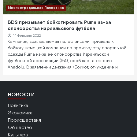
Многострадальная Палестина
BDS призывает бойкотировать Puma из-за
спонсорства израильского футбола
14 февраля 2022
Кампания, возглавляемая палестинцами, призвала к
бойкоту немецкой компании по производству спортивной
одежды Puma из-за ее спонсорства Израильской
футбольной ассоциации (IFA), сообщает агентство
Anadolu. В заявлении движения «Бойкот, отчуждение и…
НОВОСТИ
Политика
Экономика
Происшествия
Общество
Культура