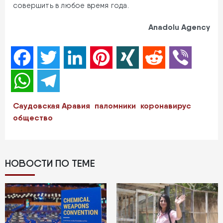
совершить в любое время года.
Anadolu Agency
Facebook
Twitter
LinkedIn
Pinterest
XING
Reddit
Viber
WhatsApp
Telegram
Саудовская Аравия
паломники
коронавирус
общество
НОВОСТИ ПО ТЕМЕ