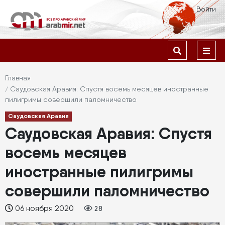
Перейти
Меню
Войти
к
учётной
основному
содержанию
Основная
записи
навигация
пользователя
Строка
Главная
Саудовская Аравия: Спустя восемь месяцев иностранные
навигации
пилигримы совершили паломничество
Саудовская Аравия
Саудовская Аравия: Спустя
восемь месяцев
иностранные пилигримы
совершили паломничество
06 ноября 2020
28