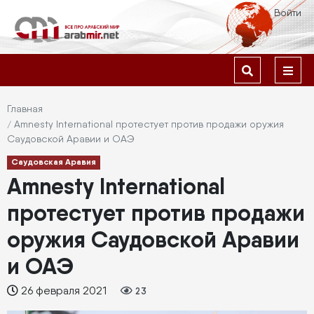
Перейти
Меню
Войти
к
учётной
основному
содержанию
Основная
записи
навигация
пользователя
Строка
Главная
Amnesty International протестует против продажи оружия
навигации
Саудовской Аравии и ОАЭ
Саудовская Аравия
Amnesty International
протестует против продажи
оружия Саудовской Аравии
и ОАЭ
26 февраля 2021
23