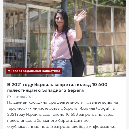
Многострадальная Палестина
В 2021 году Израиль запретил въезд 10 600
палестинцам с Западного берега
11 марта 2022
По данным координатора деятельности правительства на
территориях министерства обороны Израиля (Cogat), в
2021 году Израиль ввел около 10 600 запретов на въезд
палестинцев с Западного берега. Данные,
опубликованные после запроса свободы информации,…