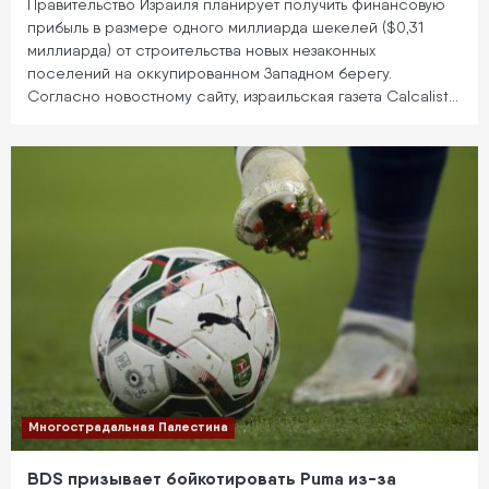
Правительство Израиля планирует получить финансовую
прибыль в размере одного миллиарда шекелей ($0,31
миллиарда) от строительства новых незаконных
поселений на оккупированном Западном берегу.
Согласно новостному сайту, израильская газета Calcalist…
Многострадальная Палестина
BDS призывает бойкотировать Puma из-за