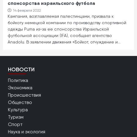
спонсорства израильского футбола
14 февраля 2022
Кампания, возглавляемая палестинцами, призвала к
бойкоту немецкой компании по производству спортивной
одежды Puma из-за ее спонсорства Израильской
футбольной ассоциации (IFA), сообщает агентство
Anadolu. В заявлении движения «Бойкот, отчуждение и…
НОВОСТИ
Политика
Экономика
Происшествия
Общество
Культура
Туризм
Спорт
Наука и экология