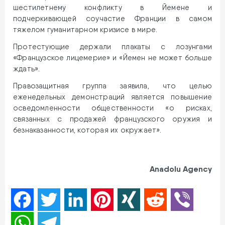
шестилетнему конфликту в Йемене и
подчеркивающей соучастие Франции в самом
тяжелом гуманитарном кризисе в мире.
Протестующие держали плакаты с лозунгами
«Французское лицемерие» и «Йемен не может больше
ждать».
Правозащитная группа заявила, что целью
еженедельных демонстраций является повышение
осведомленности общественности «о рисках,
связанных с продажей французского оружия и
безнаказанности, которая их окружает».
Anadolu Agency
Facebook
Twitter
LinkedIn
Pinterest
XING
Reddit
Viber
WhatsApp
Telegram