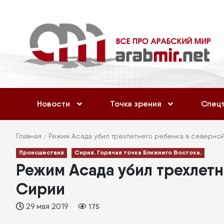
Перейти
Меню
к
учётной
основному
содержанию
записи
пользователя
Основная
Новости
Точка зрения
Спец
навигация
Строка
Главная
Режим Асада убил трехлетнего ребенка в северно
Происшествия
Сирия. Горячая точка Ближнего Востока.
навигации
Режим Асада убил трехлетн
Сирии
29 мая 2019
175