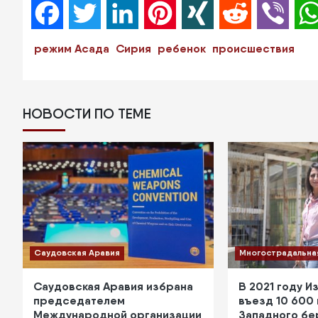
Facebook
Twitter
LinkedIn
Pinterest
XING
Reddit
Viber
режим Асада
Сирия
ребенок
происшествия
НОВОСТИ ПО ТЕМЕ
Саудовская Аравия
Многострадальна
Саудовская Аравия избрана
В 2021 году И
председателем
въезд 10 600
Международной организации
Западного бе