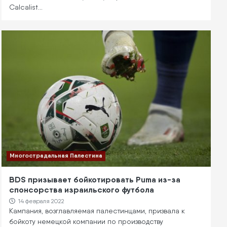
Calcalist…
Многострадальная Палестина
BDS призывает бойкотировать Puma из-за
спонсорства израильского футбола
14 февраля 2022
Кампания, возглавляемая палестинцами, призвала к
бойкоту немецкой компании по производству