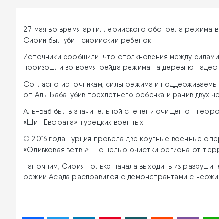
27 мая во время артиллерийского обстрела режима в
Сирии был убит сирийский ребенок.
Источники сообщили, что столкновения между силам
произошли во время рейда режима на деревню Тадеф
Согласно источникам, силы режима и поддерживаемы
от Аль-Баба, убив трехлетнего ребенка и ранив двух ч
Аль-Баб был в значительной степени очищен от терро
«Щит Евфрата» турецких военных.
С 2016 года Турция провела две крупные военные оп
«Оливковая ветвь» — с целью очистки региона от тер
Напомним, Сирия только начала выходить из разрушите
режим Асада расправился с демонстрантами с неожи