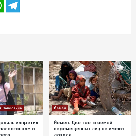
WhatsApp
Telegram
я Палестина
Йемен
зраиль запретил
Йемен: Две трети семей
 палестинцам с
перемещенных лиц не имеют
рега
дохода