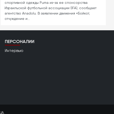
спортивной одежды Puma из-за ее спонсорства
Израильской футбольной ассоциации (IFA), сообщает
агентство Anadolu. В заявлении движения «Бойкот,
отчуждение и…
ПЕРСОНАЛИИ
Интервью
ЦА.