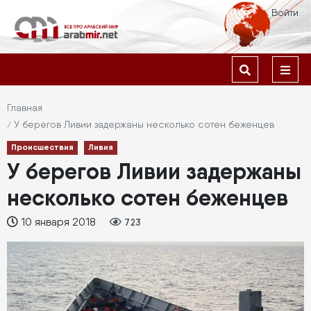
Перейти
Меню
Войти
к
учётной
основному
содержанию
Основная
записи
навигация
пользователя
Строка
Главная
У берегов Ливии задержаны несколько сотен беженцев
навигации
Происшествия
Ливия
У берегов Ливии задержаны
несколько сотен беженцев
10 января 2018
723