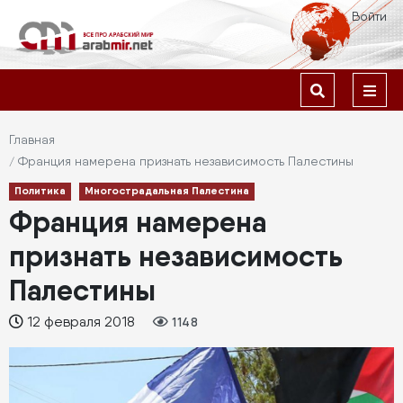
Перейти
Меню
Войти
к
учётной
основному
содержанию
Основная
записи
навигация
пользователя
Строка
Главная
Франция намерена признать независимость Палестины
навигации
Политика
Многострадальная Палестина
Франция намерена
признать независимость
Палестины
12 февраля 2018
1148