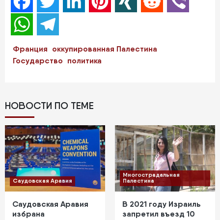
Facebook
Twitter
LinkedIn
Pinterest
XING
Reddit
Viber
WhatsApp
Telegram
Франция
оккупированная Палестина
Государство
политика
НОВОСТИ ПО ТЕМЕ
Многострадальная
Саудовская Аравия
Палестина
Саудовская Аравия
В 2021 году Израиль
избрана
запретил въезд 10