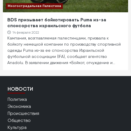
Многострадальная Палестина
BDS призывает бойкотировать Puma из-за
спонсорства израильского футбола
14 февраля 2022
Кампания, возглавляемая палестинцами, призвала к
бойкоту немецкой компании по производству спортивной
одежды Puma из-за ее спонсорства Израильской
футбольной ассоциации (IFA), сообщает агентство
Anadolu. В заявлении движения «Бойкот, отчуждение и…
НОВОСТИ
Политика
Экономика
Происшествия
Общество
Культура