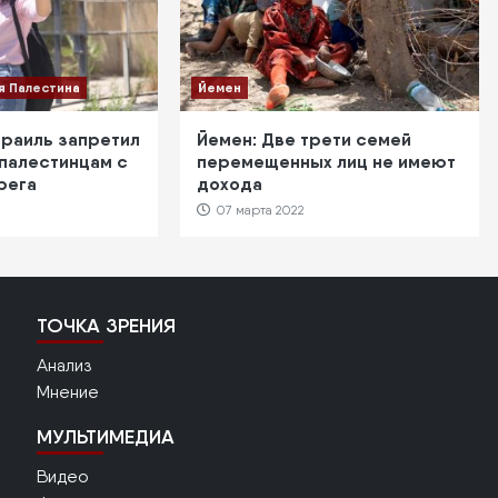
я Палестина
Йемен
зраиль запретил
Йемен: Две трети семей
 палестинцам с
перемещенных лиц не имеют
рега
дохода
07 марта 2022
ТОЧКА ЗРЕНИЯ
Анализ
Мнение
МУЛЬТИМЕДИА
Видео