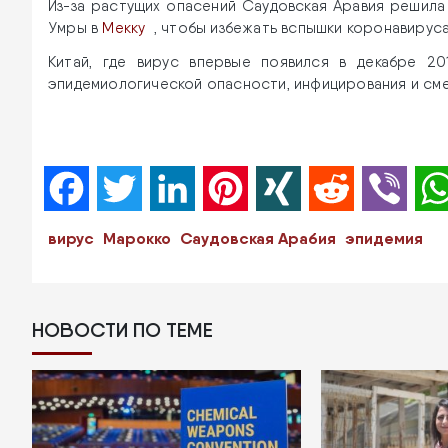
Из-за растущих опасений Саудовская Аравия решила
Умры в
Мекку
, чтобы избежать вспышки коронавируса
Китай, где вирус впервые появился в декабре 20
эпидемиологической опасности, инфицирования и см
Facebook
Twitter
LinkedIn
Pinterest
XING
Reddit
Viber
вирус
Марокко
Саудовская Арабия
эпидемия
НОВОСТИ ПО ТЕМЕ