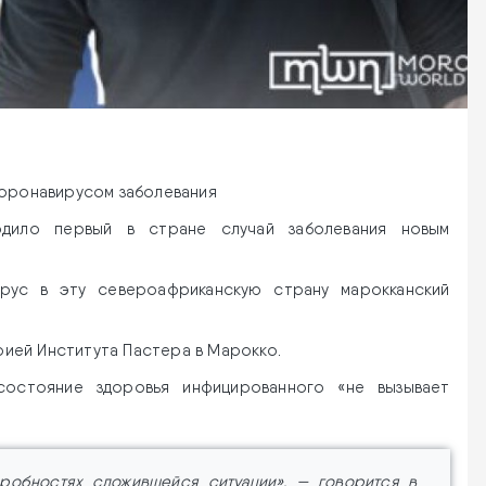
коронавирусом заболевания
рдило первый в стране случай заболевания новым
рус в эту североафриканскую страну марокканский
ией Института Пастера в Марокко.
состояние здоровья инфицированного «не вызывает
робностях сложившейся ситуации», — говорится в