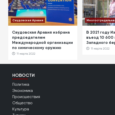
Саудовская Аравия
Многострадальна
Саудовская Аравия избрана
В 2021 году И
председателем
въезд 10 600
Международной организации
Западного бе
по химическому оружию
11 марта 2022
11 марта 2022
НОВОСТИ
Политика
Экономика
Происшествия
Общество
Культура