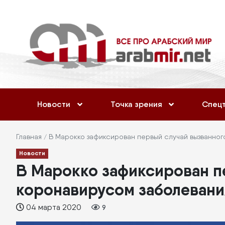
Перейти
Меню
к
учётной
основному
содержанию
записи
пользователя
Основная
Новости
Точка зрения
Спец
навигация
Строка
Главная
В Марокко зафиксирован первый случай вызванног
Новости
навигации
В Марокко зафиксирован п
коронавирусом заболевани
04 марта 2020
9