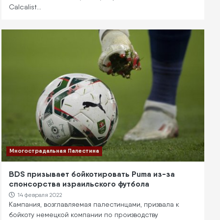
Calcalist…
Многострадальная Палестина
BDS призывает бойкотировать Puma из-за
спонсорства израильского футбола
14 февраля 2022
Кампания, возглавляемая палестинцами, призвала к
бойкоту немецкой компании по производству