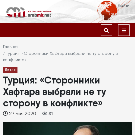
Перейти
Меню
Войти
к
учётной
основному
содержанию
Основная
записи
навигация
пользователя
Строка
Главная
Турция: «Сторонники Хафтара выбрали не ту сторону в
навигации
конфликте»
Ливия
Турция: «Сторонники
Хафтара выбрали не ту
сторону в конфликте»
27 мая 2020
31