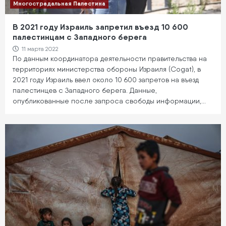
Многострадальная Палестина
В 2021 году Израиль запретил въезд 10 600
палестинцам с Западного берега
11 марта 2022
По данным координатора деятельности правительства на
территориях министерства обороны Израиля (Cogat), в
2021 году Израиль ввел около 10 600 запретов на въезд
палестинцев с Западного берега. Данные,
опубликованные после запроса свободы информации,…