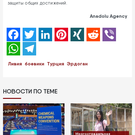
защиты общих достижений.
Anadolu Agency
Facebook
Twitter
LinkedIn
Pinterest
XING
Reddit
Viber
WhatsApp
Telegram
Ливия
боевики
Турция
Эрдоган
НОВОСТИ ПО ТЕМЕ
Многострадальная