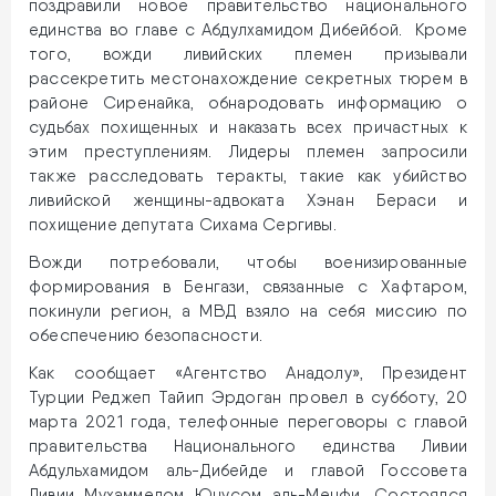
поздравили новое правительство национального
единства во главе с Абдулхамидом Дибейбой. Кроме
того, вожди ливийских племен призывали
рассекретить местонахождение секретных тюрем в
районе Сиренайка, обнародовать информацию о
судьбах похищенных и наказать всех причастных к
этим преступлениям. Лидеры племен запросили
также расследовать теракты, такие как убийство
ливийской женщины-адвоката Хэнан Бераси и
похищение депутата Сихама Сергивы.
Вожди потребовали, чтобы военизированные
формирования в Бенгази, связанные с Хафтаром,
покинули регион, а МВД взяло на себя миссию по
обеспечению безопасности.
Как сообщает «Агентство Анадолу», Президент
Турции Реджеп Тайип Эрдоган провел в субботу, 20
марта 2021 года, телефонные переговоры с главой
правительства Национального единства Ливии
Абдульхамидом аль-Дибейде и главой Госсовета
Ливии Мухаммедом Юнусом аль-Менфи. Состоялся