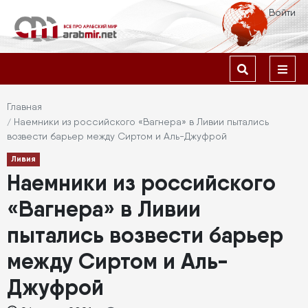
Перейти
Меню
Войти
к
учётной
основному
содержанию
Основная
записи
навигация
пользователя
Строка
Главная
Наемники из российского «Вагнера» в Ливии пытались
навигации
возвести барьер между Сиртом и Аль-Джуфрой
Ливия
Наемники из российского
«Вагнера» в Ливии
пытались возвести барьер
между Сиртом и Аль-
Джуфрой