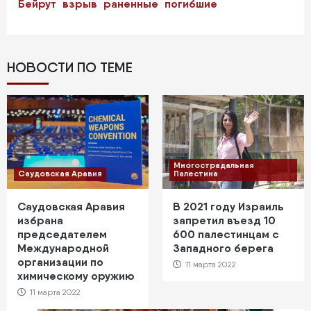
Бейрут
взрыв
раненные
погибшие
НОВОСТИ ПО ТЕМЕ
Многострадальная
Саудовская Аравия
Палестина
Саудовская Аравия
В 2021 году Израиль
избрана
запретил въезд 10
председателем
600 палестинцам с
Международной
Западного берега
организации по
11 марта 2022
химическому оружию
11 марта 2022