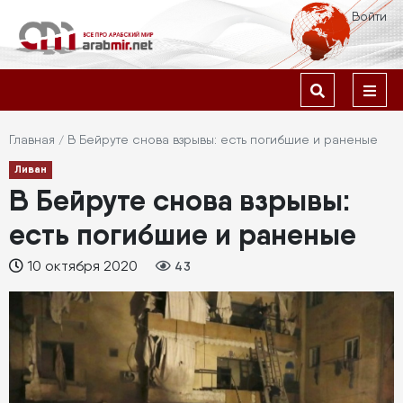
Перейти
Меню
Войти
к
учётной
основному
содержанию
Основная
записи
навигация
пользователя
Строка
Главная
В Бейруте снова взрывы: есть погибшие и раненые
Ливан
навигации
В Бейруте снова взрывы:
есть погибшие и раненые
10 октября 2020
43