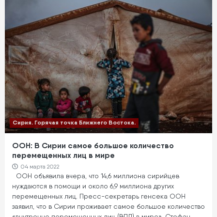
Сирия. Горячая точка Ближнего Востока.
ООН: В Сирии самое большое количество
перемещенных лиц в мире
04 марта 2022
ООН объявила вчера, что 14,6 миллиона сирийцев
нуждаются в помощи и около 6,9 миллиона других
перемещенных лиц. Пресс-секретарь генсека ООН
заявил, что в Сирии проживает самое большое количество
«внутренне перемещенных лиц (ВПЛ) в мире». Стефан…