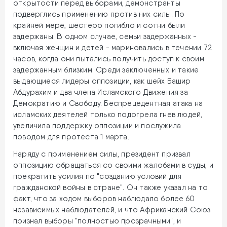
открытости перед выборами, демонстранты
подверглись применению против них силы. По
крайней мере, шестеро погибло и сотни были
задержаны. В одном случае, семьи задержанных -
включая женщин и детей - мариновались в течении 72
часов, когда они пытались получить доступ к своим
задержанным близким. Среди заключенных и такие
выдающиеся лидеры оппозиции, как шейх Башир
Абдурахим и два члена Исламского Движения за
Демократию и Свободу. Беспрецедентная атака на
исламских деятелей только подогрела гнев людей,
увеличила поддержку оппозиции и послужила
поводом для протеста 1 марта.
Наряду с применением силы, президент призвал
оппозицию обращаться со своими жалобами в суды, и
прекратить усилия по "созданию условий для
гражданской войны в стране". Он также указал на то
факт, что за ходом выборов наблюдало более 60
независимых наблюдателей, и что Африканский Союз
признал выборы "полностью прозрачными", и