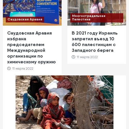
Многострадальная
Саудовская Аравия
Палестина
Саудовская Аравия
В 2021 году Израиль
избрана
запретил въезд 10
председателем
600 палестинцам с
Международной
Западного берега
организации по
11 марта 2022
химическому оружию
11 марта 2022