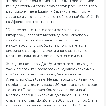
же место встречи региональных дипломатов - чем
как с достойным своих прав партнером. Более того,
расположенные в Джибути бараки Лагеря Порт-
Лемонье являются единственной военной базой США
на Африканском континенте.
"Они думают только о своем собственном
интересе",- говорит Мохаммед, член диаспоры
Джибути в Великобритании, относительно
международного сообщества. "В стране есть
американская, французская и японская базы, но
местные люди не извлекают из этого выгоды".
Западные партнеры Джибути оказывают помощь в
таких сферах, как образование, здравоохранение и
снабжение пищей. Например, Американское
Агентство Содействия Международному Развитию
пообещало выделить более 30 миллионов долларов,
тогда как Европейская Комиссия потратила 41
миллион евро (52 миллиона долларов США) для
оказания помощи Джибути с 2008 года. Но проблема,
согласно пониманию многих граждан Джибути,