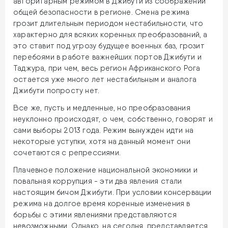
авторитарным режимом в Джибути из соображений
общей безопасности в регионе. Смена режима
грозит длительным периодом нестабильности, что
характерно для всяких коренных преобразований, а
это ставит под угрозу будущее военных баз, грозит
перебоями в работе важнейших портов Джибути и
Таджура, при чем, весь регион Африканского Рога
остается уже много лет нестабильным и аналога
Джибути попросту нет.
Все же, пусть и медленные, но преобразования
неуклонно происходят, о чем, собственно, говорят и
сами выборы 2013 года. Режим вынужден идти на
некоторые уступки, хотя на данный момент они
сочетаются с репрессиями.
Плачевное положение национальной экономики и
повальная коррупция - эти два явления стали
настоящим бичом Джибути. При условии консервации
режима на долгое время коренные изменения в
борьбы с этими явлениями представляются
невозможными. Однако, на сегодня, представляется,