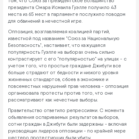
том, что Союз за Президентское Большинство
президента Омара Исмаила Гуэлле получило 43
места из 65 мест в парламенте послужило поводом
для обвинений в нечестной игре.
Оппозиция, возглавляемая коалицией партий,
известной под названием "Союз за Национальную
Безопасность", настаивает, что кажущаяся
популярность Гуэлле на выборах очень сильно
контрастирует с его "популярностью" на улицах - с
учетом того, что простые граждане Джибути все
больше страдают от бедности и низкого уровня
жизненных стандартов, сбоев в экономике и
повсеместных нарушений прав человека - оппозиция
организовала протесты против того, что они
рассматривают как нечестные выборы.
Правительство ответило репрессиями. С момента
объявления оспариваемых результатов выборов,
сотни граждан в Джибути были задержаны - включая
руководящих лидеров оппозиции - по крайней мере
шестеро протестующих были убиты.