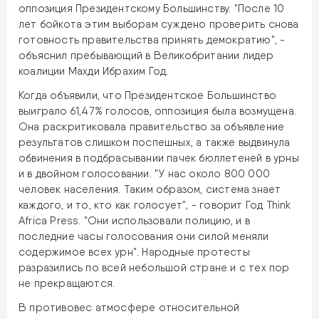
оппозиция Президентскому Большинству. "После 10
лет бойкота этим выборам суждено проверить снова
готовность правительства принять демократию", -
объяснил пребывающий в Великобритании лидер
коалиции Махди Ибрахим Год.
Когда объявили, что Президентское Большинство
выиграло 61,47% голосов, оппозиция была возмущена.
Она раскритиковала правительство за объявление
результатов слишком поспешных, а также выдвинула
обвинения в подбрасывании пачек бюллетеней в урны
и в двойном голосовании. "У нас около 800 000
человек населения. Таким образом, система знает
каждого, и то, кто как голосует", - говорит Год Think
Africa Press. "Они использовали полицию, и в
последние часы голосования они силой меняли
содержимое всех урн". Народные протесты
разразились по всей небольшой стране и с тех пор
не прекращаются.
В противовес атмосфере относительной