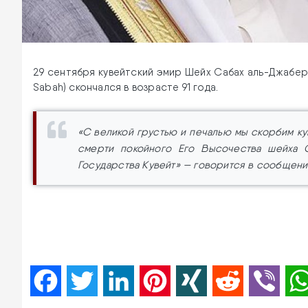
29 сентября кувейтский эмир Шейх Сабах аль-Джабер а
Sabah) скончался в возрасте 91 года.
«С великой грустью и печалью мы скорбим ку
смерти покойного Его Высочества шейха С
Государства Кувейт» — говорится в сообщени
Facebook
Twitter
LinkedIn
Pinterest
XING
Reddit
Viber