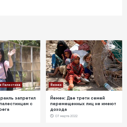
я Палестина
Йемен
зраиль запретил
Йемен: Две трети семей
 палестинцам с
перемещенных лиц не имеют
рега
дохода
07 марта 2022