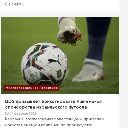
Calcalist…
Многострадальная Палестина
BDS призывает бойкотировать Puma из-за
спонсорства израильского футбола
14 февраля 2022
Кампания, возглавляемая палестинцами, призвала к
бойкоту немецкой компании по производству