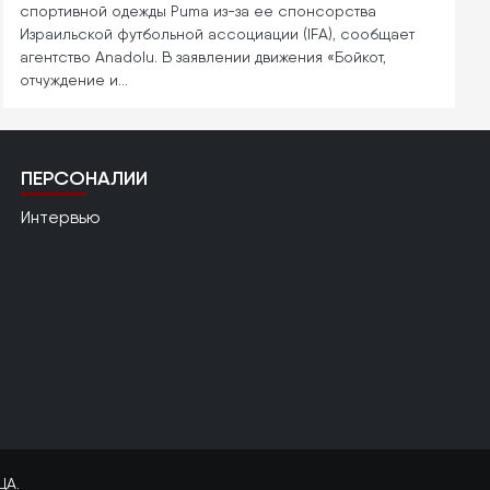
спортивной одежды Puma из-за ее спонсорства
Израильской футбольной ассоциации (IFA), сообщает
агентство Anadolu. В заявлении движения «Бойкот,
отчуждение и…
ПЕРСОНАЛИИ
Интервью
ЦА.