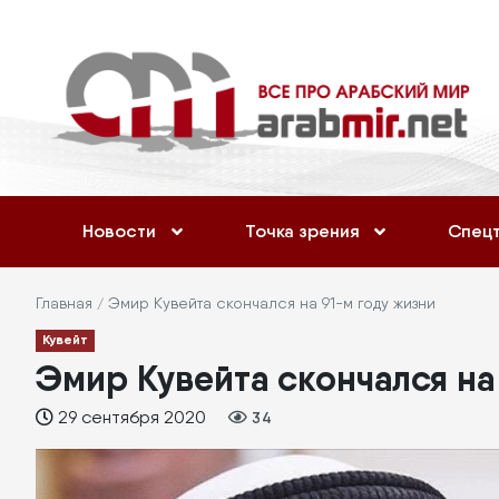
Перейти
Меню
к
учётной
основному
содержанию
записи
пользователя
Основная
Новости
Точка зрения
Спец
навигация
Строка
Главная
Эмир Кувейта скончался на 91-м году жизни
Кувейт
навигации
Эмир Кувейта скончался на
29 сентября 2020
34