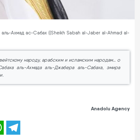
ль-Ахмад ас-Сабах ((Sheikh Sabah al-Jaber al-Ahmad al-
вейтскому народу, арабским и исламским народам… о
абаха аль-Ахмада аль-Джабера аль-Сабаха, эмира
и.
Anadolu Agency
WhatsApp
Telegram