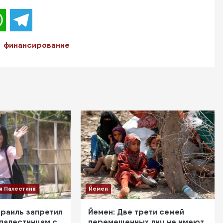
WhatsApp
Telegram
финансирование
я Палестина
Йемен
зраиль запретил
Йемен: Две трети семей
 палестинцам с
перемещенных лиц не имеют