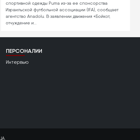
спортивной одежды Puma из-за ее спонсорства
Израильской футбольной ассоциации (IFA), сообщает
агентство Anadolu. В заявлении движения «Бойкот,
отчуждение и…
ПЕРСОНАЛИИ
Интервью
ЦА.