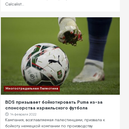
Calcalist…
Многострадальная Палестина
BDS призывает бойкотировать Puma из-за
спонсорства израильского футбола
14 февраля 2022
Кампания, возглавляемая палестинцами, призвала к
бойкоту немецкой компании по производству