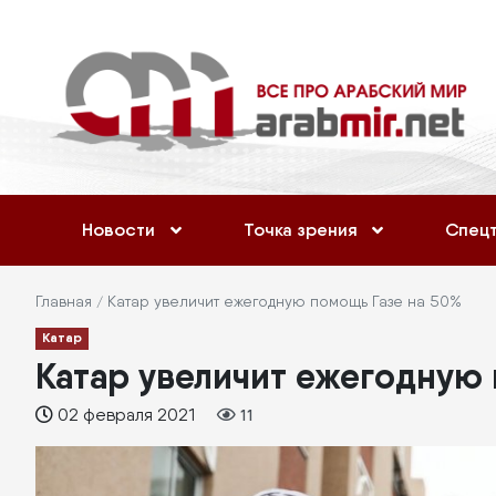
Перейти
Меню
к
учётной
основному
содержанию
записи
пользователя
Основная
Новости
Точка зрения
Спец
навигация
Строка
Главная
Катар увеличит ежегодную помощь Газе на 50%
Катар
навигации
Катар увеличит ежегодную 
02 февраля 2021
11