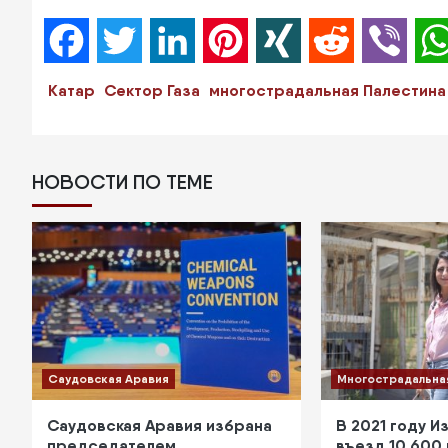
Facebook
Twitter
LinkedIn
Pinterest
XING
Reddit
Viber
Катар
Сектор Газа
многострадальная Палестина
НОВОСТИ ПО ТЕМЕ
Саудовская Аравия
Многострадальна
Саудовская Аравия избрана
В 2021 году И
председателем
въезд 10 600