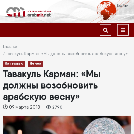
Перейти
Меню
Войти
к
учётной
основному
содержанию
Основная
записи
навигация
пользователя
Строка
Главная
Тавакуль Карман: «Мы должны возобновить арабскую весну»
навигации
Интервью
Йемен
Тавакуль Карман: «Мы
должны возобновить
арабскую весну»
09 марта 2018
2790