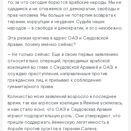
то, за что сегодня борются арабские народы. Мы не
сдадимся и не откажемся от демократии, свободы и
прав человека. Мы больше не потерпим возврата к
тирании, коррупции и неудачам. Судьба наших
народов — в свободе и демократии, и это неизбежно.
Эта резкая критика в адрес ОАЭ и Саудовской
Аравии, почему именно сейчас?
— Не только сейчас. Еще в своих первых заявлениях
относительно операций, проводимых арабской
коалицией во главе с Саудовской Аравией и ОАЭ, я
осуждаю преступления, направленные против
гражданских лиц, и призываю к соблюдению
гуманитарного права.
Количество моих заявлений возросло в последнее
время, так как агрессия коалиции в Йемене усилилась,
и нам стало ясно, что ОАЭ и Саудовская Аравия
играют подозрительную роль . Они утверждают, что
пришли поддержать йеменскую легитимность в
борьбе против хуситов и тирании Салеха.