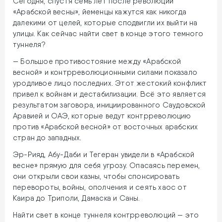
Сегодня, спустя семь лет после революций
«Арабской весны», йеменцы кажутся как никогда
далекими от целей, которые сподвигли их выйти на
улицы. Как сейчас найти свет в конце этого темного
туннеля?
— Большое противостояние между «Арабской
весной» и контрреволюционными силами показало
уродливое лицо последних. Этот жестокий конфликт
привел к войнам и дестабилизации. Всё это является
результатом заговора, инициированного Саудовской
Аравией и ОАЭ, которые ведут контрреволюцию
против «Арабской весной» от восточных арабских
стран до западных.
Эр-Рияд, Абу-Даби и Тегеран увидели в «Арабской
весне» прямую для себя угрозу. Опасаясь перемен,
они открыли свои казны, чтобы спонсировать
перевороты, войны, ополчения и сеять хаос от
Каира до Триполи, Дамаска и Саны.
Найти свет в конце туннеля контрреволюций — это