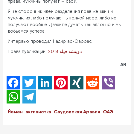
права, мужчины получат — свои.
Я не сторонник идеи разделения прав женщин и
мужчин, их либо получают в полной мере, либо не
получают вообще. Давайте думать нешаблонно и мы
добьемся успеха.
Интервью проводил Надир ас-Саррас
Права публикации
دويتشه فيله 2018
AR
Facebook
Twitter
LinkedIn
Pinterest
XING
Reddit
Viber
WhatsApp
Telegram
Йемен
активистка
Саудовская Аравия
ОАЭ