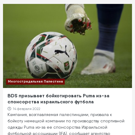
Многострадальная Палестина
BDS призывает бойкотировать Puma из-за
спонсорства израильского футбола
14 февраля 2022
Кампания, возглавляемая палестинцами, призвала к
бойкоту немецкой компании по производству спортивной
одежды Puma из-за ее спонсорства Израильской
футбольной ассоциации (IFA), сообщает агентство