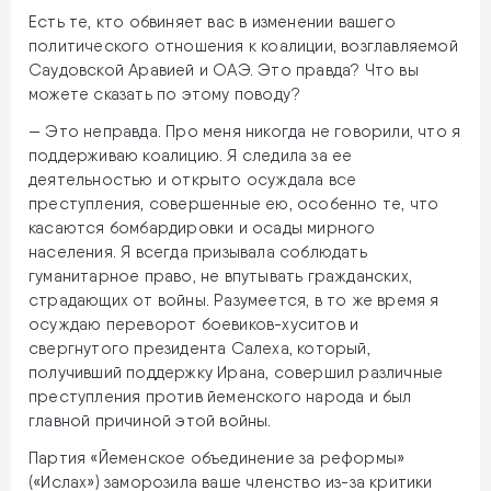
Есть те, кто обвиняет вас в изменении вашего
политического отношения к коалиции, возглавляемой
Саудовской Аравией и ОАЭ. Это правда? Что вы
можете сказать по этому поводу?
— Это неправда. Про меня никогда не говорили, что я
поддерживаю коалицию. Я следила за ее
деятельностью и открыто осуждала все
преступления, совершенные ею, особенно те, что
касаются бомбардировки и осады мирного
населения. Я всегда призывала соблюдать
гуманитарное право, не впутывать гражданских,
страдающих от войны. Разумеется, в то же время я
осуждаю переворот боевиков-хуситов и
свергнутого президента Салеха, который,
получивший поддержку Ирана, совершил различные
преступления против йеменского народа и был
главной причиной этой войны.
Партия «Йеменское объединение за реформы»
(«Ислах») заморозила ваше членство из-за критики