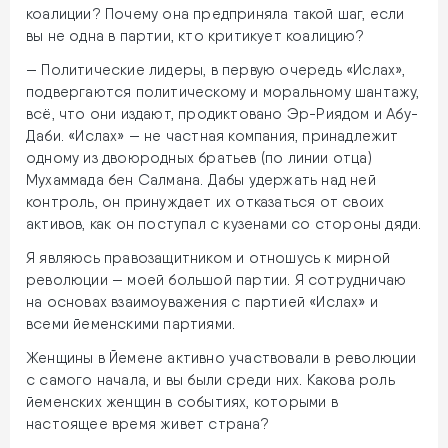
коалиции? Почему она предприняла такой шаг, если
вы не одна в партии, кто критикует коалицию?
— Политические лидеры, в первую очередь «Ислах»,
подвергаются политическому и моральному шантажу,
всё, что они издают, продиктовано Эр-Риядом и Абу-
Даби. «Ислах» — не частная компания, принадлежит
одному из двоюродных братьев (по линии отца)
Мухаммада бен Салмана. Дабы удержать над ней
контроль, он принуждает их отказаться от своих
активов, как он поступал с кузенами со стороны дяди.
Я являюсь правозащитником и отношусь к мирной
революции — моей большой партии. Я сотрудничаю
на основах взаимоуважения с партией «Ислах» и
всеми йеменскими партиями.
Женщины в Йемене активно участвовали в революции
с самого начала, и вы были среди них. Какова роль
йеменских женщин в событиях, которыми в
настоящее время живет страна?